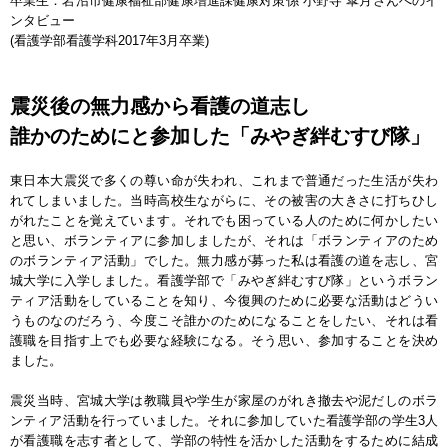
卒業生：岩沼市健康福祉部健康増進課健康対策係 小野寺 皐月さんへのイ
ンタビュー
(看護学部看護学科2017年3月卒業)
震災後の無力感から看護の道志し
誰かのためにと参加した「みやぎ絆むすび隊」
東日本大震災で多くの尊い命が失われ、これまで普通だった生活が失わ
れてしまいました。当時高校生ながらに、その被害の大きさに打ちひし
がれたことを覚えています。それでも困っている人のために何かしたい
と思い、ボランティアに参加しましたが、それは「ボランティアのため
のボランティア活動」でした。無力感が募った私は看護の道を志し、宮
城大学に入学しました。看護学部で「みやぎ絆むすび隊」というボラン
ティア活動をしていることを知り、今復興のために必要な活動はどうい
うものなのだろう、今度こそ誰かのためになることをしたい、それは看
護職を目指す上でも必要な経験になる。そう思い、参加することを決め
ました。
震災当時、宮城大学は教職員や学生が家屋のがれき撤去や泥だしのボラ
ンティア活動を行っていました。それに参加していた看護学部の学生3人
が看護職を志す者として、学部の特性を活かした活動をするために結成