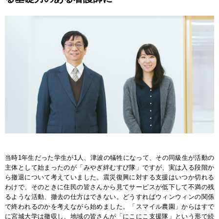
当時1年生だった学生が1人、津波の犠牲になって、その同級生が活動の
主体として始まったのが「みやぎ絆むすび隊」ですが、実は入る段階か
ら撤退について考えていました。震災復興に対する支援はいつか切れる
わけで、そのときに住民の皆さんから見てサービスが低下して不満の残
るような活動、撤去の仕方はできない。どうすればウィンウィンの関係
で終われるのかを考えながら始めました。「スマイル農園」からはすで
に宮城大学は撤収し、地域の皆さんが「にこにこ支援隊」という形で続