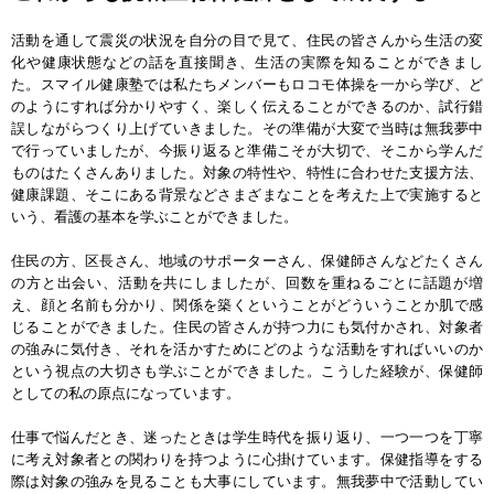
活動を通して震災の状況を自分の目で見て、住民の皆さんから生活の変
化や健康状態などの話を直接聞き、生活の実際を知ることができまし
た。スマイル健康塾では私たちメンバーもロコモ体操を一から学び、ど
のようにすれば分かりやすく、楽しく伝えることができるのか、試行錯
誤しながらつくり上げていきました。その準備が大変で当時は無我夢中
で行っていましたが、今振り返ると準備こそが大切で、そこから学んだ
ものはたくさんありました。対象の特性や、特性に合わせた支援方法、
健康課題、そこにある背景などさまざまなことを考えた上で実施すると
いう、看護の基本を学ぶことができました。
住民の方、区長さん、地域のサポーターさん、保健師さんなどたくさん
の方と出会い、活動を共にしましたが、回数を重ねるごとに話題が増
え、顔と名前も分かり、関係を築くということがどういうことか肌で感
じることができました。住民の皆さんが持つ力にも気付かされ、対象者
の強みに気付き、それを活かすためにどのような活動をすればいいのか
という視点の大切さも学ぶことができました。こうした経験が、保健師
としての私の原点になっています。
仕事で悩んだとき、迷ったときは学生時代を振り返り、一つ一つを丁寧
に考え対象者との関わりを持つように心掛けています。保健指導をする
際は対象の強みを見ることも大事にしています。無我夢中で活動してい