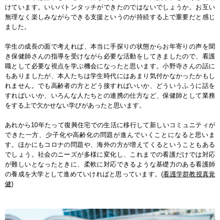
けています。いいバトンタッチができたのではないでしょうか。お互い
無理なく楽しみながらできる支援というのが持続する上で重要だと感じ
ました。
学生の成長の面で考えれば、本当に手探りの状態からお年寄りの声を聞
き保健師さんの指導を受けながら必要な活動をしてきましたので、看護
職として必要な視点を学ぶ機会になったと思います。小野寺さんの話に
もありましたが、本人たちは学生時代にはあまり気付かなかったかもし
れません。でも高齢者の方とどう接すればいいか、どういうふうに話を
すればいいか、いろんな人たちとの連携の仕方など、保健師として業務
をする上で欠かせない学びがあったと思います。
あれから10年たって復興住宅での生活に移行して新しいコミュニティが
できた一方、少子化や高齢化の問題が進んでいくことになると思いま
す。ほかにもコロナの問題や、海外の方が増えてくるということもある
でしょう。社会のニーズが多様に変化し、これまでの看護だけでは対応
が難しいとなったときに、柔軟に対応できるような基礎力のある看護師
の養成を大学として進めていければと思っています。(
看護学群教授真覚
健
)