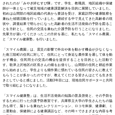
されたのが「みやぎ絆むすび隊」です。学生、教職員、地区組織や保健
師が一体となって被災地域の健康課題解決を目的に展開していました。
初めは山間部の地区組織の代表から要請を受け、家庭訪問や健康観察を
兼ねた傾聴活動を行っていました。継続する中で見えてきた高齢者の現
状や、調査結果で明らかになった高齢者の生活不活発病の予防を図るこ
とを方針とし、住民の交流を兼ねた介護予防を行うことになりました。
先輩方が築いてくださったこの方針を基に、私たちも「スマイル農園」
と「スマイル健康塾」を行いました。
「スマイル農園」は、震災の影響で外出や体を動かす機会が少なくなっ
た南三陸町の住民に対して、住民にとって身近な農作業を通して体を動
かす機会、住民同士の交流の機会を提供することを目的とした活動で
す。歌津上沢地区の区長さんの畑をお借りし、山間部の住民と耕起作業
から始めました。学生よりも畑作業に慣れている住民の皆さんに教えて
もらうことが多かったのですが、教えてくださる皆さんはとても生き生
きとしていると感じました。活動3年目には、現地住民サポーターと共同
で取り組むようになりました。
「スマイル健康塾」は、生活不活発病の知識の普及啓発と、その予防を
するために行った介護予防教室です。兵庫県立大学の学生さんたちの協
力も得て、脳トレを兼ねたレクリエーション、ロコモ体操、健康劇、ミ
ニ運動会、保健師による健康講話など、その時々でさまざまな内容を考