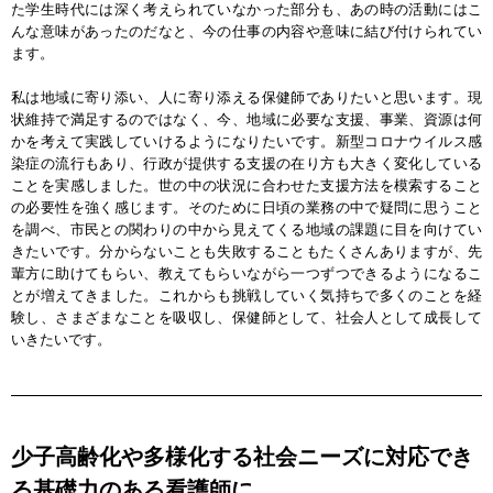
た学生時代には深く考えられていなかった部分も、あの時の活動にはこ
んな意味があったのだなと、今の仕事の内容や意味に結び付けられてい
ます。
私は地域に寄り添い、人に寄り添える保健師でありたいと思います。現
状維持で満足するのではなく、今、地域に必要な支援、事業、資源は何
かを考えて実践していけるようになりたいです。新型コロナウイルス感
染症の流行もあり、行政が提供する支援の在り方も大きく変化している
ことを実感しました。世の中の状況に合わせた支援方法を模索すること
の必要性を強く感じます。そのために日頃の業務の中で疑問に思うこと
を調べ、市民との関わりの中から見えてくる地域の課題に目を向けてい
きたいです。分からないことも失敗することもたくさんありますが、先
輩方に助けてもらい、教えてもらいながら一つずつできるようになるこ
とが増えてきました。これからも挑戦していく気持ちで多くのことを経
験し、さまざまなことを吸収し、保健師として、社会人として成長して
いきたいです。
少子高齢化や多様化する社会ニーズに対応でき
る基礎力のある看護師に