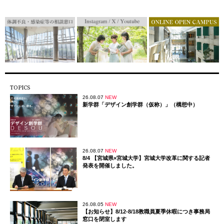
TOPICS
26.08.07
NEW
新学群「デザイン創学群（仮称）」（構想中）
26.08.07
NEW
8/4 【宮城県×宮城大学】宮城大学改革に関する記者
発表を開催しました。
26.08.05
NEW
【お知らせ】8/12-8/18教職員夏季休暇につき事務局
窓口を閉室します