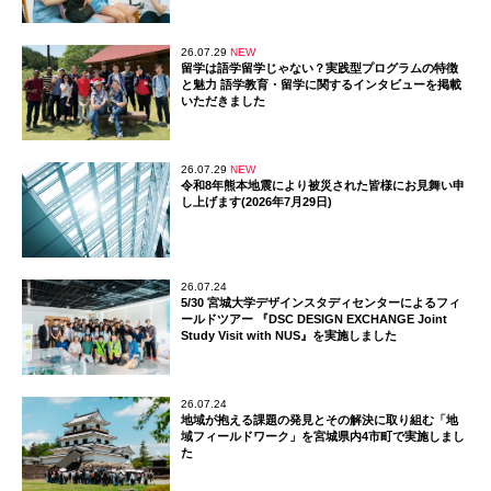
26.07.29
NEW
留学は語学留学じゃない？実践型プログラムの特徴
と魅力 語学教育・留学に関するインタビューを掲載
いただきました
26.07.29
NEW
令和8年熊本地震により被災された皆様にお見舞い申
し上げます(2026年7月29日)
26.07.24
5/30 宮城大学デザインスタディセンターによるフィ
ールドツアー 『DSC DESIGN EXCHANGE Joint
Study Visit with NUS』を実施しました
26.07.24
地域が抱える課題の発見とその解決に取り組む「地
域フィールドワーク」を宮城県内4市町で実施しまし
た