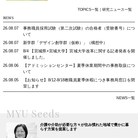
TOPICS一覧
｜
研究ニュース一覧
NEWS
26.08.07
事務職員採用試験（第二次試験）の合格者（受験番号）につ
いて
26.08.07
新学群「デザイン創学群（仮称）」（構想中）
26.08.07
8/4 【宮城県×宮城大学】宮城大学改革に関する記者発表を開
催しました。
26.08.06
【アドミッションセンター】夏季休業期間中の事務取扱につ
いて
26.08.05
【お知らせ】8/12-8/18教職員夏季休暇につき事務局窓口を閉
室します
NEWS一覧
MYU Seeds
介護や介助が必要な方々が住み慣れた地域で豊かに暮
らす方策を提案します