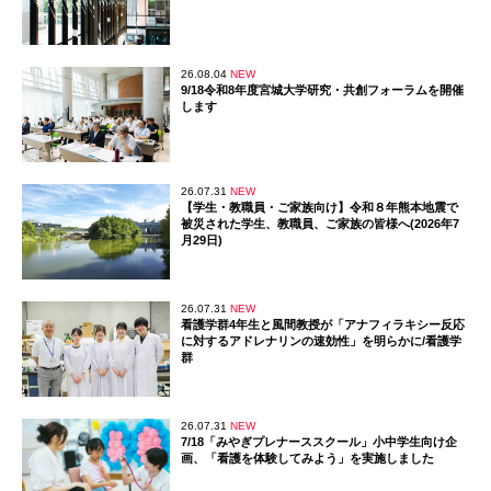
26.08.04
NEW
9/18令和8年度宮城大学研究・共創フォーラムを開催
します
26.07.31
NEW
【学生・教職員・ご家族向け】令和８年熊本地震で
被災された学生、教職員、ご家族の皆様へ(2026年7
月29日)
26.07.31
NEW
看護学群4年生と風間教授が「アナフィラキシー反応
に対するアドレナリンの速効性」を明らかに/看護学
群
26.07.31
NEW
7/18「みやぎプレナーススクール」小中学生向け企
画、「看護を体験してみよう」を実施しました