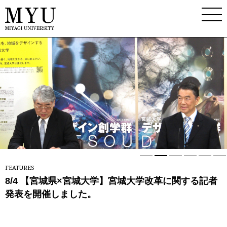
1
2
3
4
5
FEATURES
新学群「デザイン創学群（仮称）」（構想中）
8/4 【宮城県×宮城大学】宮城大学改革に関する記者
9/18令和8年度宮城大学研究・共創フォーラムを開催
看護学群4年生と風間教授が「アナフィラキシー反応
7/18「みやぎプレナーススクール」小中学生向け企
5/30 宮城大学デザインスタディセンターによるフィ
発表を開催しました。
します
に対するアドレナリンの速効性」を明らかに/看護学
画、「看護を体験してみよう」を実施しました
ールドツアー 『DSC DESIGN EXCHANGE Joint
群
Study Visit with NUS』を実施しました