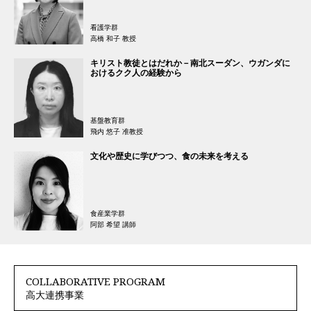
看護学群
高橋 和子 教授
キリスト教徒とはだれか－南北スーダン、ウガンダに
おけるクク人の経験から
基盤教育群
飛内 悠子 准教授
文化や歴史に学びつつ、食の未来を考える
食産業学群
阿部 希望 講師
COLLABORATIVE PROGRAM
高大連携事業