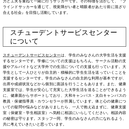
力と工夫を重ねて一緒に行うサッカーです。その特徴を活かして、『ブ
ラインドサッカーを通じて、視覚障がい者と晴眼者があたり前に混ざり
合える社会』を目指し活動しています。
スチューデントサービスセンター
について
スチューデントサービスセンター
は、学生のみなさんの大学生活を支援
するセンターです。学修についての支援はもちろん、サークル活動の支
援やアルバイトなど大学外での生活についての支援も行っています。大
学生として一人ひとりが自主的・積極的に学生生活を送っていくことを
支援するセンターです。学生のみなさんの自主的な利用が基本ですが、
出席や成績状況などから個別に面談を行うこともあります。また、健康
支援室では、学生が安心して充実した大学生活を送ることができるよう
に、健康面からサポートしており、大和キャンパス・太白キャンパスの
教員・保健指導員・カウンセラーが所属しています。体と心の健康につ
いての疑問や悩みなどがありましたら、一人で抱え込まずに、健康支援
室（保健室・学生相談室）へ気軽に相談にいらしてください。相談内容
の秘密は守ります。スタッフ一同、学生のみなさんの力になれるよう、
共に考えていきたいと思っています。