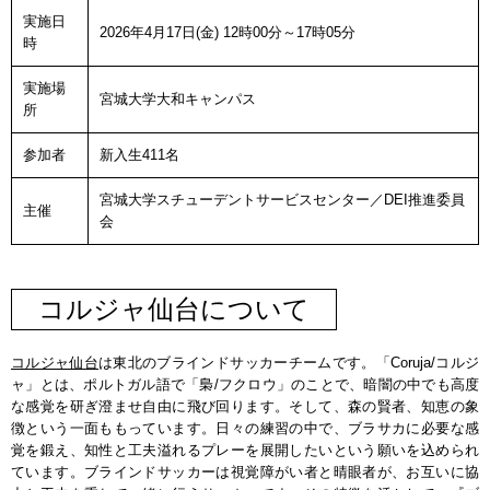
実施日
2026年4月17日(金) 12時00分～17時05分
時
実施場
宮城大学大和キャンパス
所
参加者
新入生411名
宮城大学スチューデントサービスセンター／DEI推進委員
主催
会
コルジャ仙台について
コルジャ仙台
は東北のブラインドサッカーチームです。「Coruja/コルジ
ャ」とは、ポルトガル語で「梟/フクロウ」のことで、暗闇の中でも高度
な感覚を研ぎ澄ませ自由に飛び回ります。そして、森の賢者、知恵の象
徴という一面ももっています。日々の練習の中で、ブラサカに必要な感
覚を鍛え、知性と工夫溢れるプレーを展開したいという願いを込められ
ています。ブラインドサッカーは視覚障がい者と晴眼者が、お互いに協