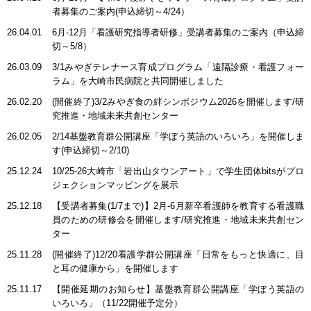
者募集のご案内(申込締切～4/24）
26.04.01
6月-12月「看護研究指導者研修」受講者募集のご案内（申込締
切～5/8）
26.03.09
3/1みやぎテレナース育成プログラム「遠隔診療・看護フォー
ラム」を大崎市民病院と共同開催しました
26.02.20
(開催終了)3/2みやぎ食の絆シンポジウム2026を開催します/研
究推進・地域未来共創センター
26.02.05
2/14基盤教育群公開講座「学ぼう英語のいろいろ」を開催しま
す(申込締切～2/10)
25.12.24
10/25-26大崎市「岩出山タウンアート」で学生団体bitsがプロ
ジェクションマッピングを展示
25.12.18
【受講者募集(1/7まで)】2月-6月新卒看護師を教育する看護職
員のための研修会を開催します/研究推進・地域未来共創セン
ター
25.11.28
(開催終了)12/20看護学群公開講座「日常をもっと快適に、目
と耳の健康から」を開催します
25.11.17
【開催延期のお知らせ】基盤教育群公開講座「学ぼう英語の
いろいろ」（11/22開催予定分）