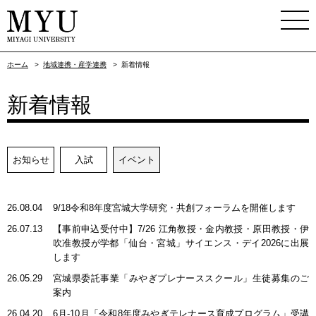
ホーム
>
地域連携・産学連携
>
新着情報
新着情報
お知らせ
入試
イベント
26.08.04
9/18令和8年度宮城大学研究・共創フォーラムを開催します
26.07.13
【事前申込受付中】7/26 江角教授・金内教授・原田教授・伊
吹准教授が学都「仙台・宮城」サイエンス・デイ2026に出展
します
26.05.29
宮城県委託事業「みやぎプレナーススクール」生徒募集のご
案内
26.04.20
6月-10月「令和8年度みやぎテレナース育成プログラム」受講