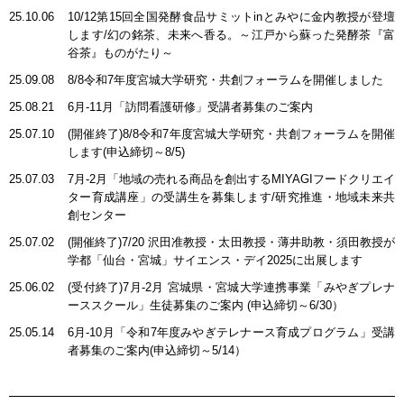
25.10.06
10/12第15回全国発酵食品サミットinとみやに金内教授が登壇
します/幻の銘茶、未来へ香る。～江戸から蘇った発酵茶『富
谷茶』ものがたり～
25.09.08
8/8令和7年度宮城大学研究・共創フォーラムを開催しました
25.08.21
6月-11月「訪問看護研修」受講者募集のご案内
25.07.10
(開催終了)8/8令和7年度宮城大学研究・共創フォーラムを開催
します(申込締切～8/5)
25.07.03
7月-2月「地域の売れる商品を創出するMIYAGIフードクリエイ
ター育成講座」の受講生を募集します/研究推進・地域未来共
創センター
25.07.02
(開催終了)7/20 沢田准教授・太田教授・薄井助教・須田教授が
学都「仙台・宮城」サイエンス・デイ2025に出展します
25.06.02
(受付終了)7月-2月 宮城県・宮城大学連携事業「みやぎプレナ
ーススクール」生徒募集のご案内 (申込締切～6/30）
25.05.14
6月-10月「令和7年度みやぎテレナース育成プログラム」受講
者募集のご案内(申込締切～5/14）