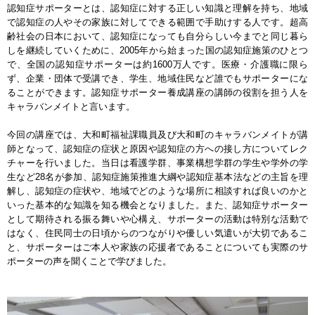
認知症サポーターとは、認知症に対する正しい知識と理解を持ち、地域
で認知症の人やその家族に対してできる範囲で手助けする人です。超高
齢社会の日本において、認知症になっても自分らしい今までと同じ暮ら
しを継続していくために、2005年から始まった国の認知症施策のひとつ
で、全国の認知症サポーターは約1600万人です。医療・介護職に限ら
ず、企業・団体で受講でき、学生、地域住民など誰でもサポーターにな
ることができます。認知症サポーター養成講座の講師の役割を担う人を
キャラバンメイトと言います。
今回の講座では、大和町福祉課職員及び大和町のキャラバンメイトが講
師となって、認知症の症状と原因や認知症の方への接し方についてレク
チャーを行いました。当日は看護学群、事業構想学群の学生や学外の学
生など28名が参加、認知症施策推進大綱や認知症基本法などの主旨を理
解し、認知症の症状や、地域でどのような場所に相談すれば良いのかと
いった基本的な知識を知る機会となりました。また、認知症サポーター
として期待される振る舞いや心構え、サポーターの活動は特別な活動で
はなく、住民同士の日頃からのつながりや優しい気遣いが大切であるこ
と、サポーターはご本人や家族の応援者であることについても実際のサ
ポーターの声を聞くことで学びました。