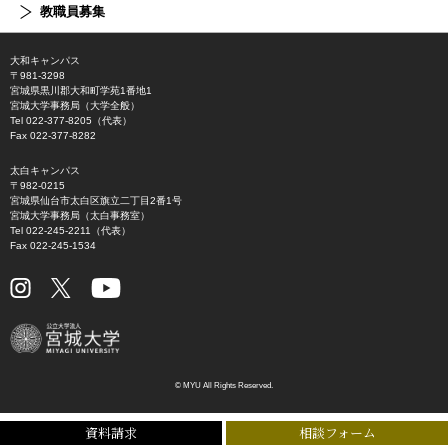
教職員募集
大和キャンパス
〒981-3298
宮城県黒川郡大和町学苑1番地1
宮城大学事務局（大学全般）
Tel 022-377-8205（代表）
Fax 022-377-8282
太白キャンパス
〒982-0215
宮城県仙台市太白区旗立二丁目2番1号
宮城大学事務局（太白事務室）
Tel 022-245-2211（代表）
Fax 022-245-1534
© MYU All Rights Reserved.
資料請求
相談フォーム