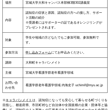
場所
宮城大学大和キャンパス本部棟3階302講義室
認知症の症状と原因、認知症の方への接し方、サポー
ト活動の紹介
内容
※受講者にはサポーターの証であるオレンジリングが
プレゼントされます。
学生や地域の方どなたでもご参加可能、参加無料で
対象
す。
参加方法
申し込みフォーム
にてお申込みください。
講師
大和町キャラバンメイト
主催
宮城大学看護学群老年看護学領域
お問い合
看護学群老年看護学領域 内海史子 uchimif@myu.ac.jp
わせ先
※
キャラバンメイト
は、認知症になっても安心して暮らせる町づくりを
目指し、都道府県、市区町村など自治体や全国規模の企業・団体等と協
働して、認知症の人と家族への応援者である認知症サポーターを全国で