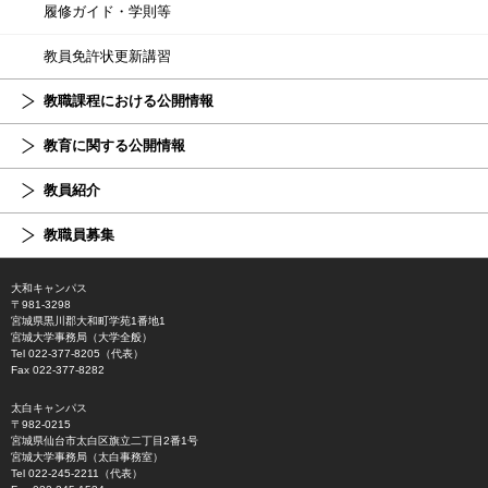
履修ガイド・学則等
教員免許状更新講習
教職課程における公開情報
教育に関する公開情報
教員紹介
教職員募集
大和キャンパス
〒981-3298
宮城県黒川郡大和町学苑1番地1
宮城大学事務局（大学全般）
Tel 022-377-8205（代表）
Fax 022-377-8282
太白キャンパス
〒982-0215
宮城県仙台市太白区旗立二丁目2番1号
宮城大学事務局（太白事務室）
Tel 022-245-2211（代表）