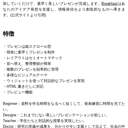
加していくだけで、素早く美しいプレゼンが完成します。
Breakfast
はあ
なたのアイデア発想を支援し、情報発信をより創造的なものへ導きま
す。(公式サイトより引用)
特徴
・プレゼンは縦スクロール型
・簡単に素早くプレゼンを制作
・レイアウトはセミオートマチック
・並べ替え、整理整頓が簡単
・複数のプレゼンを効率的に管理
・多様なビジュアルテーマ
・ウィジェットを使って対話的なプレゼンを実現
・HTML 書きだしに対応
・プレビュー機能
Beginner：資料を作る時間をなるべく短くして、発表練習に時間を充てた
い。
Designe：これまでにない美しいプレゼンテーションが欲しい。
Teacher：学生たちと対話的な授業を実現したい。
Doctor：研究の意義や成果を、分かりやすい文脈として伝えて、社会の中