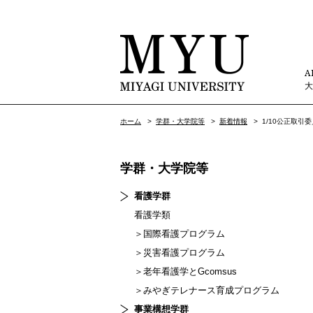
A
ホーム
>
学群・大学院等
>
新着情報
>
1/10公正取
学群・大学院等
看護学群
看護学類
＞国際看護プログラム
＞災害看護プログラム
＞老年看護学とGcomsus
＞みやぎテレナース育成プログラム
事業構想学群