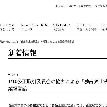
English
高校生・受験生の方
採用担当
BOUT MYU
NEWS & EVENTS
ADMISSION
SCHOOLS
RE
大学について
ニュース
入試情報
学群・大学院等
研
引委員会の協力による「独占禁止法教室」を開催しました/食品企業経営論
新着情報
25.01.17
1/10公正取引委員会の協力による「独占禁止
業経営論
食産業学群の必修授業である「食品企業経営論」では、企業経営を行