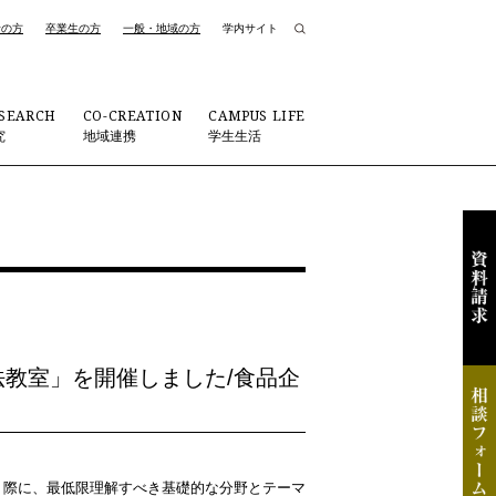
者の方
卒業生の方
一般・地域の方
学内サイト
SEARCH
CO-CREATION
CAMPUS LIFE
究
地域連携
学生生活
法教室」を開催しました/食品企
う際に、最低限理解すべき基礎的な分野とテーマ