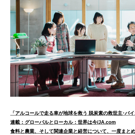
「アルコールで走る車が地球を救う 脱炭素の救世主･バ
連載：グローバルとローカル：世界は今/JA.com
食料と農業、そして関連企業と経営について、一度まと