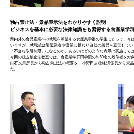
独占禁止法・景品表示法をわかりやすく説明
ビジネスを基本に必要な法律知識をも習得する食産業学
県内外の食品産業への就職を希望する食産業学群の学生にとって、今
いますが、就職後は製造業者や営業に携わり自社の製品を宣伝してい
「不当な取引制限」になるのか、あるいはどのような表示は実施して
今回の独占禁止法教室では、食産業学群両学類の約80名の履修者を対
白石文男所長から独占禁止法の概要を、小野田志穂経済係長から景品
た。