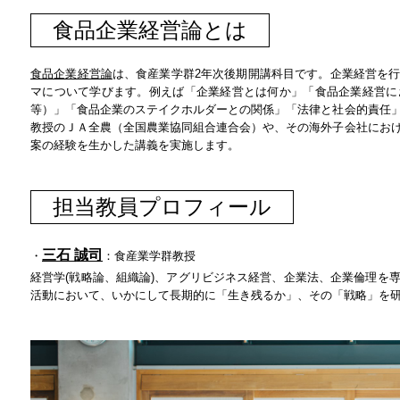
食品企業経営論とは
食品企業経営論
は、食産業学群2年次後期開講科目です。企業経営を
マについて学びます。例えば「企業経営とは何か」「食品企業経営に
等）」「食品企業のステイクホルダーとの関係」「法律と社会的責任
教授のＪＡ全農（全国農業協同組合連合会）や、その海外子会社にお
案の経験を生かした講義を実施します。
担当教員プロフィール
三石 誠司
・
：食産業学群教授
経営学(戦略論、組織論)、アグリビジネス経営、企業法、企業倫理を
活動において、いかにして長期的に「生き残るか」、その「戦略」を