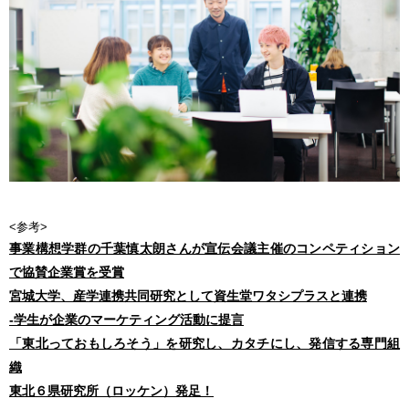
<参考>
事業構想学群の千葉慎太朗さんが宣伝会議主催のコンペティション
で協賛企業賞を受賞
宮城大学、産学連携共同研究として資生堂ワタシプラスと連携
-学生が企業のマーケティング活動に提言
「東北っておもしろそう」を研究し、カタチにし、発信する専門組
織
東北６県研究所（ロッケン）発足！