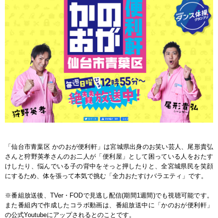
「仙台市青葉区 かのおが便利軒」は宮城県出身のお笑い芸人、尾形貴弘
さんと狩野英孝さんのお二人が「便利屋」として困っている人をおたす
けしたり、悩んでいる子の背中をそっと押したりと、全宮城県民を笑顔
にするため、体を張って本気で挑む「全力おたすけバラエティ」です。
※番組放送後、TVer・FODで見逃し配信(期間1週間)でも視聴可能です。
また番組内で作成したコラボ動画は、番組放送中に「かのおが便利軒」
の公式Youtubeにアップされるとのことです。