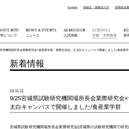
English
高校生・受験生の方
採用担当
BOUT MYU
NEWS & EVENTS
ADMISSION
SCHOOLS
RE
大学について
ニュース
入試情報
学群・大学院等
研
試験研究機関場所長会業際研究会×食産業学群「業際交流会」を太白キャンパスで開催しました/食産業学
新着情報
24.11.11
9/25宮城県試験研究機関場所長会業際研究会
太白キャンパスで開催しました/食産業学群
宮城県試験研究機関場所長会業際研究会(宮城県の試験研究機関で研究