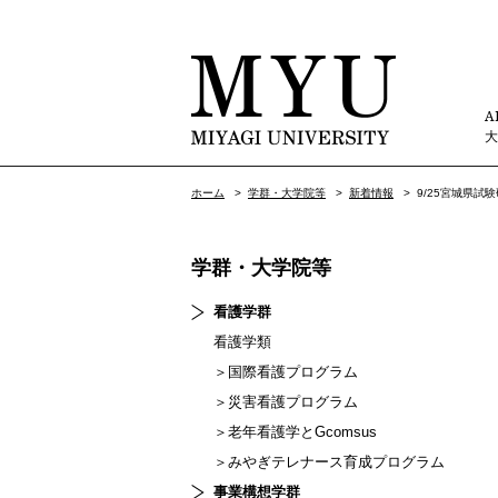
A
ホーム
>
学群・大学院等
>
新着情報
>
9/25宮城県
学群・大学院等
看護学群
看護学類
＞国際看護プログラム
＞災害看護プログラム
＞老年看護学とGcomsus
＞みやぎテレナース育成プログラム
事業構想学群