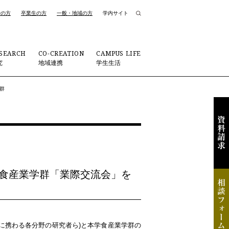
者の方
卒業生の方
一般・地域の方
学内サイト
SEARCH
CO-CREATION
CAMPUS LIFE
究
地域連携
学生生活
群
×食産業学群「業際交流会」を
に携わる各分野の研究者ら)と本学食産業学群の