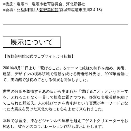
後援：塩竈市、塩竈市教育委員会、河北新報社
会場：公益財団法人
菅野美術館
(宮城県塩竈市玉川3-4-15)
展示について
【菅野美術館公式ウェブサイトより転載】
2001年9月11日より「繋げること」をテーマに紋様の制作を始め、美術、
建築、デザインの境界領域で活動を続ける野老朝雄氏は、2007年当館に
て、美術館では初めてとなる個展を開催しました。
世界の分断を象徴するあの日から生まれた「繋げること」というテーマ
を、ぶれることなく一貫して根底に置きつつも、多彩な表現活動を続け
てこられた野老氏。人の結びつきを表す絆という言葉がキーワードとな
った大震災を受けた東北の地にも心をよせて来られました。
本展では藍染、漆などジャンルの垣根を越えてゲストクリエーターをお
招きし、彼らとのコラボレーション作品も展示いたします。