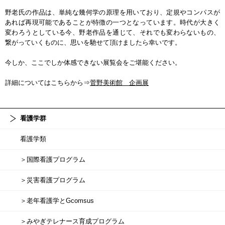
野老氏の作品は、単純な幾何学の原理を用いており、定規やコンパスが
あれば再現可能であることが特徴の一つとなっています。時代が大きく
変わろうとしている今、野老作品を通じて、それでも変わらないもの、
繋がっていくものに、思いを馳せて頂けましたら幸いです。
今しか、ここでしか体感できない展覧会をご堪能ください。
詳細についてはこちらから⇒
菅野美術館 企画展
看護学群
看護学類
＞国際看護プログラム
＞災害看護プログラム
＞老年看護学とGcomsus
＞みやぎテレナース育成プログラム