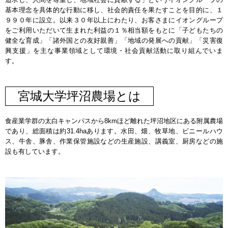
基本理念を具体的な行動に移し、社会的責任を果たすことを目的に、１
９９０年に設立。以来３０年以上にわたり、お客さまにイオングループ
をご利用いただいて生まれた利益の１％相当額をもとに「子どもたちの
健全な育成」「諸外国との友好親善」「地域の発展への貢献」「災害復
興支援」を主な事業領域として環境・社会貢献活動に取り組んでいま
す。
宮城大学坪沼農場とは
食産業学群の太白キャンパスから8kmほど離れた坪沼地区にある附属農場
であり、総面積は約31.4haあります。水田、畑、牧草地、ビニールハウ
ス、牛舎、豚舎、作業保管施設などの生産施設、講義室、厨房などの施
設も有しています。