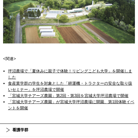
<関連>
坪沼農場で「夏休みに親子で体験！リビングこども大学」を開催しま
した
食産業学群の学生を対象とした「耕運機・トラクターの安全な取り扱
いセミナー」を坪沼農場で開催
「宮城大学チアーズ農園」第2回・第3回を宮城大学坪沼農場で開催
「宮城大学チアーズ農園」が宮城大学坪沼農場に開園、第1回体験イベ
ントを開催
看護学群