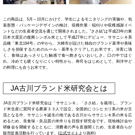
この商品は、5月～10月にかけて、学生によるモニタリングの実施や、包
装形態・パッケージデザインの検討、収穫作業・稲刈りや収穫感謝イベ
ントなどの生産者交流を通じて開発されました。”ささ結”は平成23年の東
日本大震災の復興シンボル米として平成27年にデビュー、ササニシキ系
品種「東北194号」の中から、大崎市が設けた独自のブランド基準や美味
しさを担保するためのルール・基準をクリアしたお米です。冷害に強
く、食味はあっさりした触感で食べ飽きないおいしさ。口の中でほぐ
れ、冷めても硬くなりにくい特性から、寿司をはじめとして、和洋中ど
の料理にも合うお米です。
JA古川ブランド米研究会とは
JA古川ブランド米研究会は「ササニシキ」「ささ結」を栽培し、ブラン
ド米生産に賛同する農家３３人で設立。全国的にコシヒカリ系の米が主
流となる中、ササニシキ誕生の地である古川からササニシキ系の米を広
めるため、良食味・良品質の米作りを目指す研究会です。現地検討会や
研修会を開催するとともに、消費者の声を直接聞くため、生産者自らが
販売促進活動を行っています。(
公式サイト
より抜粋)