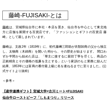
藤崎-FUJISAKI-とは
藤崎
は、宮城県仙台市に本社・本店を置き、仙台市を中心として東北地
方に店舗を展開する百貨店です。「ファッションとギフトの百貨店 藤
崎」として親しまれています。
藤崎は、文政2年（1819年）に、初代藤﨑三郎助が衣類卸商の父から独立
し、太物商（木綿商）を開いた時から、その歴史が始まります。 間口わ
ずか半間から始めた店は、「華主に接するに親切丁寧を尽くし、商品の
正銘精良とその価格の低廉を主とする」という家訓のもと業務に励んだ
結果、1853年には富商の番付最上級に名を連ねるまでに至りました。(公
式サイトより抜粋)
＜参考＞
【産学連携ギフト】宮城大学×古川ミート×FUJISAKI
仙台牛ローストビーフ「しもまつり」リリース