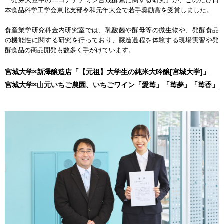
「発芽大豆中のニコチアナミン合成酵素に関する研究」が、このたび日
本食品科学工学会東北支部令和元年大会で若手奨励賞を受賞しました。
食産業学研究科
金内研究室
では、乳酸菌や酵母等の微生物や、発酵食品
の機能性に関する研究を行っており、醸造過程を体験する現場実習や発
酵食品の商品開発も数多く手がけています。
宮城大学×新澤醸造店「【元祖】大学生の純米大吟醸[宮城大学]」
宮城大学×山元いちご農園、いちごワイン「愛苺」「苺夢」「苺香」