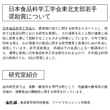
日本食品科学工学会東北支部若手
奨励賞について
日本食品科学工学会
は、農産物の加工に関する研究をスタートとし、現
在では食品分野における研究を展開し、その成果を広く人類の健康と福
祉に産業を通じて貢献することを大きな特徴としています。今年で創立
63年を迎え、わが国最大の食品に関する研究教育と産業のための学会に
成長しています。若手奨励賞は、35歳以下の会員による一般講演のう
ち、優秀な発表に日本食品科学工学会授与されるもので、今年度は約30
点の発表のうち、4点が受賞しました。
研究室紹介
金内研究室では、発酵・醸造学を専門分野として、乳酸菌や酵母等の微
生物や、発酵食品の機能性に関する研究を行っています。
金内 誠
・
：食産業学研究科教授、フードマネジメント学類長