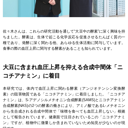
佐々木さんは、これらの研究活動を通して“大豆中の酵素”に深く興味を持
ちました。酵素は、生体で起こる化学反応を促進させるたんぱく質の一
種であり、発酵に深く関わる他、あらゆる生体活動に関与しています。
食事の際の血圧上昇に関与する酵素があることも知られています。
大豆に含まれ血圧上昇を抑える合成中間体「ニ
コチアナミン」に着目
本研究では、体内で血圧上昇に関わる酵素（アンジオテンシン変換酵
素）の阻害物質である「ニコチアナミン」に着目しました。「ニコチア
ナミン」は、S-アデノシルメチオニン合成酵素(SAMS)とニコチアナミン
合成酵素(NAS)の2つの酵素の働きにより、アミノ酸であるL-メチオニン
から生合成される合成中間体で「味噌を食べても血圧上昇しない」根拠
として報告されています。健康面で注目されているこの「ニコチアナミ
ン」ですが、植物中に微量しか含まれていないため知見が少ないのが現