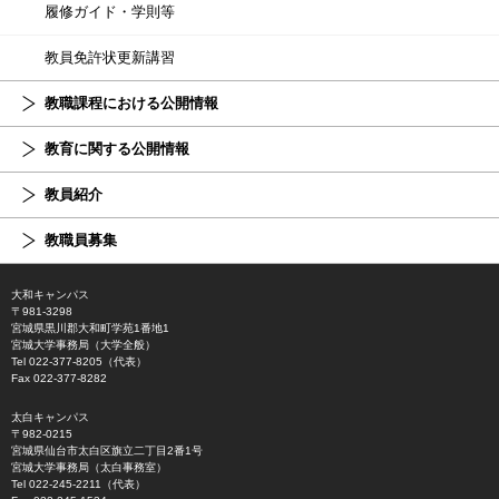
履修ガイド・学則等
教員免許状更新講習
教職課程における公開情報
教育に関する公開情報
教員紹介
教職員募集
大和キャンパス
〒981-3298
宮城県黒川郡大和町学苑1番地1
宮城大学事務局（大学全般）
Tel 022-377-8205（代表）
Fax 022-377-8282
太白キャンパス
〒982-0215
宮城県仙台市太白区旗立二丁目2番1号
宮城大学事務局（太白事務室）
Tel 022-245-2211（代表）