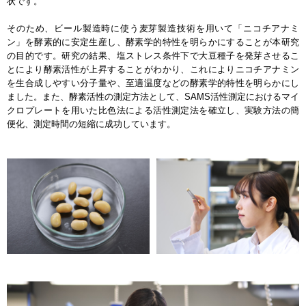
状です。
そのため、ビール製造時に使う麦芽製造技術を用いて「ニコチアナミ
ン」を酵素的に安定生産し、酵素学的特性を明らかにすることが本研究
の目的です。研究の結果、塩ストレス条件下で大豆種子を発芽させるこ
とにより酵素活性が上昇することがわかり、これによりニコチアナミン
を生合成しやすい分子量や、至適温度などの酵素学的特性を明らかにし
ました。また、酵素活性の測定方法として、SAMS活性測定におけるマイ
クロプレートを用いた比色法による活性測定法を確立し、実験方法の簡
便化、測定時間の短縮に成功しています。