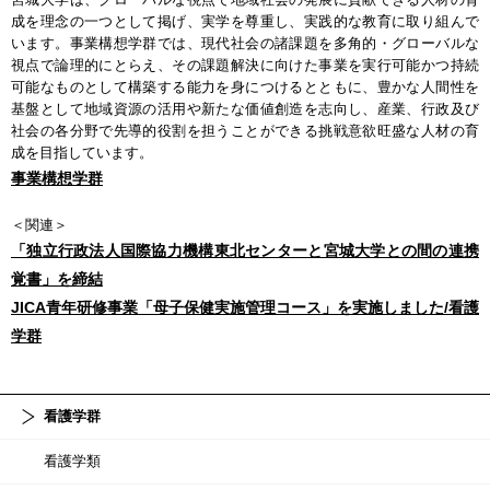
成を理念の一つとして掲げ、実学を尊重し、実践的な教育に取り組んで
います。事業構想学群では、現代社会の諸課題を多角的・グローバルな
視点で論理的にとらえ、その課題解決に向けた事業を実行可能かつ持続
可能なものとして構築する能力を身につけるとともに、豊かな人間性を
基盤として地域資源の活用や新たな価値創造を志向し、産業、行政及び
社会の各分野で先導的役割を担うことができる挑戦意欲旺盛な人材の育
成を目指しています。
事業構想学群
＜関連＞
「独立行政法人国際協力機構東北センターと宮城大学との間の連携
覚書」を締結
JICA青年研修事業「母子保健実施管理コース」を実施しました/看護
学群
看護学群
看護学類