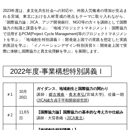
2023年度は、多文化共生社会への対応や、外国人労働者の増加が見込ま
れる宮城、東北における人材育成の視点もテーマに取り入れながら、
「国際協力論：JICA、アジア開発銀行、NGO等の方々を講師として国際
協力の知識と課題を学ぶ」「地域プロジェクトマネジメント：国際協力
で活用するPCM(Project Cycle Management)等のプロジェクトマネジメン
トを学ぶ」「地域創生特別講義Ⅰ：開発途上国での実践を想定した実践
的英語を学ぶ」「イノベーションデザイン特別演習Ⅱ：開発途上国で実
際に体験し国際協力と異文化理解を学ぶ」を展開します。
2022年度-事業構想特別講義Ⅰ
ガイダンス、地域創生と国際協力の関わり
10月
＃1
講師：
郷古雅春
・
青木孝弘
(宮城大学)、佐藤一朗
20日
(
JICA緒方貞子平和開発研究所
)
11月5
【国際協力論】国際協力の基本的な考え方や仕組み
＃2
日
講師：大窪香織（
JICA東北
）
【地域創生特別講義Ⅰ】