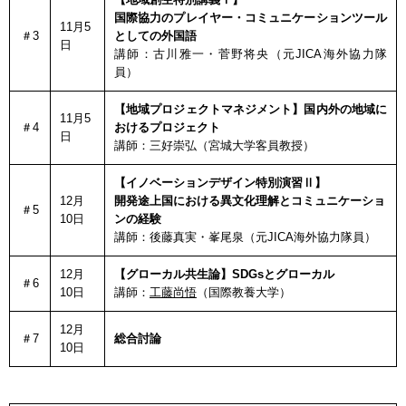
国際協力のプレイヤー・コミュニケーションツール
11月5
＃3
としての外国語
日
講師：古川雅一・菅野将央（元JICA海外協力隊
員）
【地域プロジェクトマネジメント】
国内外の地域に
11月5
＃4
おけるプロジェクト
日
講師：三好崇弘（宮城大学客員教授）
【イノベーションデザイン特別演習Ⅱ】
12月
開発途上国における異文化理解とコミュニケーショ
＃5
10日
ンの経験
講師：後藤真実・峯尾泉（元JICA海外協力隊員）
12月
【グローカル共生論】SDGsとグローカル
＃6
10日
講師：
⼯藤尚悟
（国際教養大学）
12月
＃7
総合討論
10日