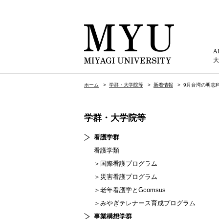
A
ホーム
>
学群・大学院等
>
新着情報
>
9月台湾の明志
学群・大学院等
看護学群
看護学類
＞国際看護プログラム
＞災害看護プログラム
＞老年看護学とGcomsus
＞みやぎテレナース育成プログラム
事業構想学群