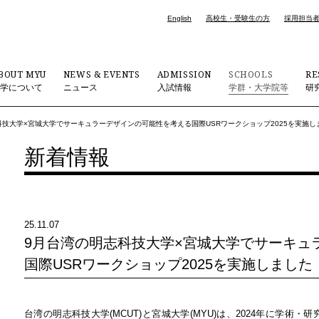
English
高校生・受験生の方
採用担当
BOUT MYU
NEWS & EVENTS
ADMISSION
SCHOOLS
RE
大学について
ニュース
入試情報
学群・大学院等
研
科技大学×宮城大学でサーキュラーデザインの可能性を考える国際USRワークショップ2025を実施し
新着情報
25.11.07
9月台湾の明志科技大学×宮城大学でサーキュ
国際USRワークショップ2025を実施しました
台湾の明志科技大学(MCUT)と宮城大学(MYU)は、2024年に学術