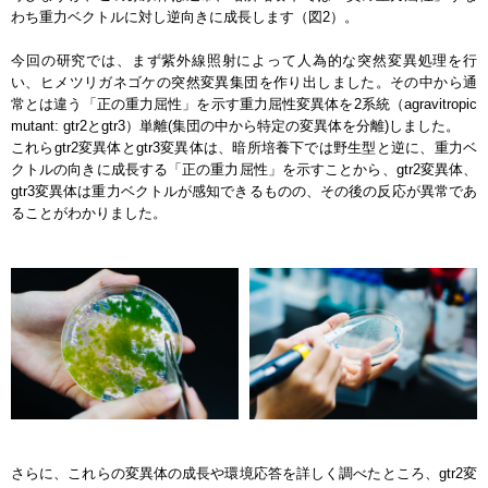
わち重力ベクトルに対し逆向きに成長します（図2）。
今回の研究では、まず紫外線照射によって人為的な突然変異処理を行
い、ヒメツリガネゴケの突然変異集団を作り出しました。その中から通
常とは違う「正の重力屈性」を示す重力屈性変異体を2系統（agravitropic
mutant: gtr2とgtr3）単離(集団の中から特定の変異体を分離)しました。
これらgtr2変異体とgtr3変異体は、暗所培養下では野生型と逆に、重力ベ
クトルの向きに成長する「正の重力屈性」を示すことから、gtr2変異体、
gtr3変異体は重力ベクトルが感知できるものの、その後の反応が異常であ
ることがわかりました。
さらに、これらの変異体の成長や環境応答を詳しく調べたところ、gtr2変