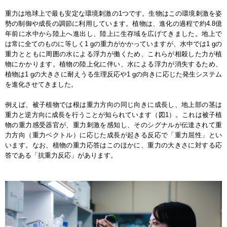
重力は地球上で最も安定な環境刺激の1つです。生物はこの環境刺激を姿
勢の制御や成長の調節に利用しています。植物は、進化の過程で約4.8億
年前に水中から陸上へ進出し、陸上に生存域を広げてきました。地上で
は常に全てのものに等しく1 gの重力がかかっていますが、水中では1 gの
重力とともに周囲の水による浮力が働くため、これらが相殺した力が植
物にかかります。植物の陸上化に伴い、水による浮力が消失するため、
植物は1 gの大きさに耐えうる生理反応や1 gの向きに応じた発生システム
を進化させてきました。
例えば、被子植物では根は重力方向の同じ向きに成長し、地上部の茎は
重力と逆方向に成長を行うことが知られています（図1）。これは被子植
物の重力感受器官が、重力刺激を感知し、そのシグナルが伝達されて重
力方向（重力ベクトル）に応じた成長が起きる反応で「重力屈性」とい
います。なお、植物の重力応答はこのほかに、重力の大きさに対する応
答である「抗重力反応」があります。