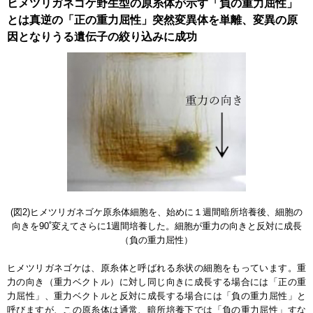
ヒメツリガネゴケ野生型の原糸体が示す「負の重力屈性」
とは真逆の「正の重力屈性」突然変異体を単離、変異の原
因となりうる遺伝子の絞り込みに成功
(図2)ヒメツリガネゴケ原糸体細胞を、始めに１週間暗所培養後、細胞の
向きを90˚変えてさらに1週間培養した。細胞が重力の向きと反対に成長
（負の重力屈性）
ヒメツリガネゴケは、原糸体と呼ばれる糸状の細胞をもっています。重
力の向き（重力ベクトル）に対し同じ向きに成長する場合には「正の重
力屈性」、重力ベクトルと反対に成長する場合には「負の重力屈性」と
呼びますが、この原糸体は通常、暗所培養下では「負の重力屈性」すな