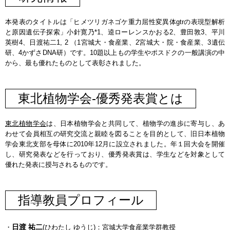
本発表のタイトルは「ヒメツリガネゴケ重力屈性変異体gtrの表現型解析
と原因遺伝子探索」小針寛乃*1、逵ローレンスかおる2、豊田敦3、平川
英樹4、日渡祐二1, 2 （1宮城大・食産業、2宮城大・院・食産業、3遺伝
研、4かずさDNA研）です。10題以上もの学生やポスドクの一般講演の中
から、最も優れたものとして表彰されました。
東北植物学会-優秀発表賞とは
東北植物学会
は、日本植物学会と共同して、植物学の進歩に寄与し、あ
わせて会員相互の研究交流と親睦を図ることを目的として、旧日本植物
学会東北支部を母体に2010年12月に設立されました。年１回大会を開催
し、研究発表などを行っており、優秀発表賞は、学生などを対象として
優れた発表に授与されるものです。
指導教員プロフィール
日渡 祐二
・
(ひわたし ゆうじ)：宮城大学食産業学群教授