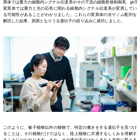
異体では重力の細胞内シグナル伝達系やその下流の細胞骨格制御系、gtr3
変異体では重力と光の応答に関わる細胞内シグナル伝達系が変異してい
る可能性があることがわかりました。これらの変異体の全ゲノム配列を
解読した結果、原因となりうる遺伝子の絞り込みに成功しました。
このように、被子植物以外の植物で、特定の働きをする遺伝子を見つけ
ることは、その植物だけではなく、陸上植物に共通するしくみを理解す
ることにつながります。また、その遺伝子のはたらきを人為的に変える