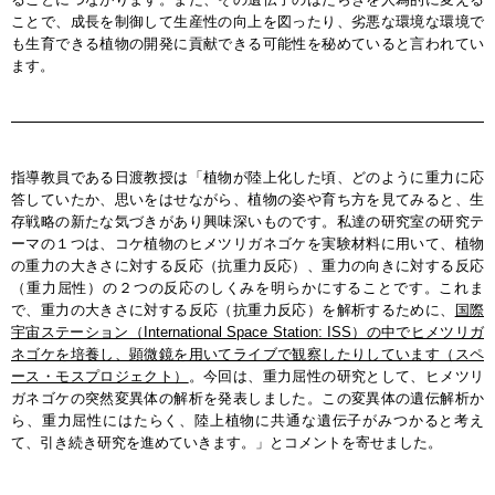
ことで、成長を制御して生産性の向上を図ったり、劣悪な環境な環境で
も生育できる植物の開発に貢献できる可能性を秘めていると言われてい
ます。
指導教員である日渡教授は「植物が陸上化した頃、どのように重力に応
答していたか、思いをはせながら、植物の姿や育ち方を見てみると、生
存戦略の新たな気づきがあり興味深いものです。私達の研究室の研究テ
ーマの１つは、コケ植物のヒメツリガネゴケを実験材料に用いて、植物
の重力の大きさに対する反応（抗重力反応）、重力の向きに対する反応
（重力屈性）の２つの反応のしくみを明らかにすることです。これま
で、重力の大きさに対する反応（抗重力反応）を解析するために、
国際
宇宙ステーション（International Space Station: ISS）の中でヒメツリガ
ネゴケを培養し、顕微鏡を用いてライブで観察したりしています（スペ
ース・モスプロジェクト）
。今回は、重力屈性の研究として、ヒメツリ
ガネゴケの突然変異体の解析を発表しました。この変異体の遺伝解析か
ら、重力屈性にはたらく、陸上植物に共通な遺伝子がみつかると考え
て、引き続き研究を進めていきます。」とコメントを寄せました。