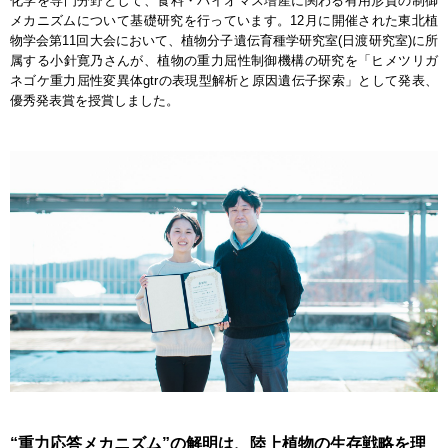
化学を専門分野として、食料・バイオマス増産に関わる有用形質の制御
メカニズムについて基礎研究を行っています。12月に開催された東北植
物学会第11回大会において、植物分子遺伝育種学研究室(日渡研究室)に所
属する小針寛乃さんが、植物の重力屈性制御機構の研究を「ヒメツリガ
ネゴケ重力屈性変異体gtrの表現型解析と原因遺伝子探索」として発表、
優秀発表賞を授賞しました。
“重力応答メカニズム”の解明は、陸上植物の生存戦略を理