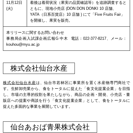
11月12日
着後は着荷状況（果実の品質確認等）を追跡調査すると
(火)
ともに、現地小売店 (DON DON DONKI 10 店舗、
YATA（日系百貨店）10 店舗 ) にて「Five Fruits Fair」
を開催し、果実を販売。
本リリースに関するお問い合わせ
事務局企画入試課企画広報G 中木 電話：022-377-8217、メール：
kouhou@myu.ac.jp
株式会社仙台水産
株式会社仙台水産
は、仙台市若林区に事業所を置く水産物専門商社で
す。生鮮卸売業から、食をトータルに捉えた「食文化提案企業」を目指
し、市場の主導的役割を果たしながら、商品の企画・開発、小売店・量
販店への提案や商談を行う「食文化提案企業」として、食をトータルに
捉えた多面的な事業を展開しています。
仙台あおば青果株式会社