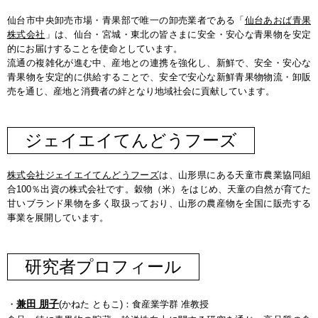
仙台市中央卸売市場・青果部で唯一の卸売業者である「
仙台あおば青果
株式会社
」は、仙台・宮城・東北の皆さまに安全・安心な青果物を安定
的にお届けすることを使命としています。
流通の複雑化が進む中、産地との連携を強化し、新鮮で、安全・安心な
青果物を安定的に供給することで、安全で安心な新鮮青果物物流・卸販
売を通じ、産地と消費者の絆となり地域社会に貢献しています。
ジェイエイてんどうフーズ
株式会社ジェイエイてんどうフーズ
は、山形県にある天童市農業協同組
合100％出資の株式会社です。穀物（米）をはじめ、天童の自然が育てた
甘いブランド果物を多く取扱っており、山形の農産物を全国に販売する
事業を展開しています。
研究者プロフィール
兼田 朋子
・
(かねた ともこ)：食産業学群 准教授