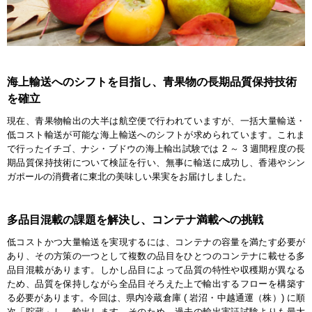
海上輸送へのシフトを目指し、青果物の長期品質保持技術
を確立
現在、青果物輸出の大半は航空便で行われていますが、一括大量輸送・
低コスト輸送が可能な海上輸送へのシフトが求められています。これま
で行ったイチゴ、ナシ・ブドウの海上輸出試験では 2 ～ 3 週間程度の長
期品質保持技術について検証を行い、無事に輸送に成功し、香港やシン
ガポールの消費者に東北の美味しい果実をお届けしました。
多品目混載の課題を解決し、コンテナ満載への挑戦
低コストかつ大量輸送を実現するには、コンテナの容量を満たす必要が
あり、その方策の一つとして複数の品目をひとつのコンテナに載せる多
品目混載があります。しかし品目によって品質の特性や収穫期が異なる
ため、品質を保持しながら全品目そろえた上で輸出するフローを構築す
る必要があります。今回は、県内冷蔵倉庫 ( 岩沼・中越通運（株）) に順
次「貯蔵」し、輸出します。そのため、過去の輸出実証試験よりも最大