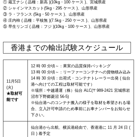
① 蔵王ナシ ( 品種：新高 )(10kg・100 ケース )、宮城県産
② シャインマスカット(5kg・295 ケース )、山形県産
③ ラ・フランス (5kg・50 ケース )、山形県産
④ 庄内柿 ( 品種：平核無 )(7.5kg・250 ケース )、山形県産
⑤ 早生リンゴ ( 品種：フジ )(10kg・100 ケース )、山形県産
香港までの輸出試験スケジュール
12 時 00 分頃～：果実の品質保持パッキング
13 時 00 分頃～：リーファーコンテナへの貨物積み込み
14 時 30 分頃：出荷式・コンテナトレーラー出発 ( 仙台
11月5日
港へ向けての工程は取材可能です）
(火)
※場所：中越通運（株）仙台 ALC(〒989-2421 宮城県岩
★取材可
沼市下野郷菱沼 56-5)
能です
※仙台港へのコンテナ搬入の様子を取材を希望される場
合、立入許可申請のため事前にお車ナンバーをお知らせ
下さい。
仙台港から出航、横浜港経由で、香港港に 11 月 24 日 (
日 ) 着予定