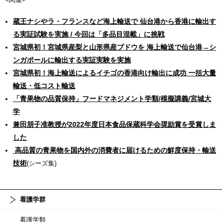
蔵王ナシやラ・フランスなど海上輸送で 仙台港から香港に輸出す
る実証試験を実施 / 今回は「多品目混載」に挑戦
宮城県初！宮城県産梨と山形県産ブドウを 海上輸送で仙台港→シ
ンガポールに輸出する実証実験を実施
宮城県初！海上輸送によるイチゴの香港向け輸出に成功 一括大量
輸送・低コスト輸送
「青果物の品質保持」フードマネジメント学類/模擬講義/宮城大
学
兼田朋子准教授が2022年度日本食品保蔵科学会奨励賞を受賞しま
した
高品質の青果物を国内外の消費者に届けるための鮮度保持・輸送
技術
(シーズ集)
看護学群
看護学類