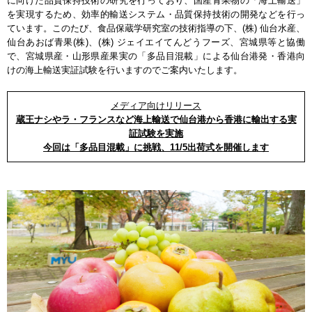
に向けた品質保持技術の研究を行っており、国産青果物の「海上輸送」
を実現するため、効率的輸送システム・品質保持技術の開発などを行っ
ています。このたび、食品保蔵学研究室の技術指導の下、(株) 仙台水産、
仙台あおば青果(株)、(株) ジェイエイてんどうフーズ、宮城県等と協働
で、宮城県産・山形県産果実の「多品目混載」による仙台港発・香港向
けの海上輸送実証試験を行いますのでご案内いたします。
メディア向けリリース
蔵王ナシやラ・フランスなど海上輸送で仙台港から香港に輸出する実
証試験を実施
今回は「多品目混載」に挑戦、11/5出荷式を開催します