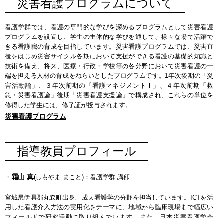
災害看護プログラムについて
看護学群では、看護の専門的な学びを深めるプログラムとして災害看護
プログラムを設置し、学生の主体的な学びを通して、様々な場で活躍で
きる看護職の育成を目指しています。災害看護プログラムでは、災害直
後をはじめ災害サイクル各期において支援ができる看護の基礎的知識と
技術を備え、将来、医療・行政・学校等の各分野において災害看護の一
端を担える人材の育成をねらいとしたプログラムです。1年次後期の「災
害活動論」、３年次前期の「看護マネジメントⅠ」、４年次前期「救
急・災害看護論」後期「災害看護支援論」で構成され、これらの単位を
修得した学生には、修了証が授与されます。
災害看護プログラム
指導教員プロフィール
霜山 真
・
(しもやま まこと)：看護学群 講師
宮城県伊具郡丸森町出身、成人看護学の分野を担当しています。ICTを活
用した看護介入方法の実用化をテーマに、地域から臨床現場まで幅広い
フィールドで研究活動に取り組んでいます。また、日本災害看護学会