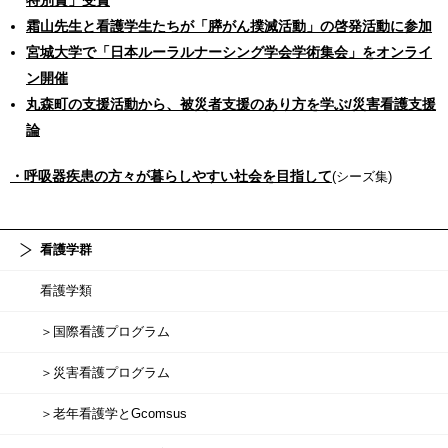
霜山先生と看護学生たちが「膵がん撲滅活動」の啓発活動に参加
宮城大学で「日本ルーラルナーシング学会学術集会」をオンライ
ン開催
丸森町の支援活動から、被災者支援のあり方を学ぶ/災害看護支援
論
・呼吸器疾患の方々が暮らしやすい社会を目指して
(シーズ集)
看護学群
看護学類
＞国際看護プログラム
＞災害看護プログラム
＞老年看護学とGcomsus