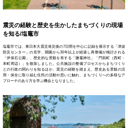
震災の経験と歴史を生かしたまちづくりの現場
を知る/塩竈市
塩竈市では、東日本大震災発災後の7日間を中心に記録を展示する「津波
防災センター」の見学、開園から30年以上が経過し再整備が検討される
「伊保石公園」、歴史的な景観を有する「鹽竈神社」「門前町（西町・
本町周辺）」を散策しました。公共施設の整備プロセスからまちづくり
との行政の関わりを知るほか、震災の経験を踏まえ、歴史ある景観の活
用・保全に取り組む住民の活動や思いに触れ、まちづくりへの多様なア
プローチのあり方を学ぶ機会となりました。