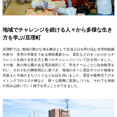
地域でチャレンジを続ける人々から多様な生き
方を学ぶ/亘理町
亘理町では, 地域の豊かな海を舞台として交流人口を呼び込む非営利組織
代表や、本学の卒業生である果樹農家から、震災などのきっかけからチ
ャレンジを続ける生き方と数々のチャレンジについて話を伺いました。
その後、鳥の海公園がある荒浜地区にて、学生チームごとに自由散策を
行い、それぞれの興味関心に基づき、地域の方々に震災やコロナ禍後を
見据えた今後のまちづくりなどお話を伺いました。震災や復興完了のタ
イミングでのコロナ禍など、様々な困難に直面しつつも、それでも地域
の営みは続いていく様子を学ぶことができました。