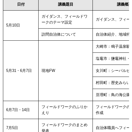
日付
講義題目
講義概
ガイダンス、フィールドワ
ガイダンス、フィー
ークのテーマ設定
5月10日
訪問自治体について
自治体紹介、地域特
大崎市：鳴子温泉駅
塩竈市：鹽竈神社・
5月31・6月7日
現地FW
女川町：シーパルピ
村田町：歴史みらい
亘理町：鳥の海公園
フィールドワークのふりか
フィールドワークの
6月7日・14日
えり
作成
フィールドワークのまとめ
7月5日
自治体職員へフィー
発表