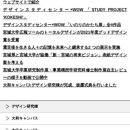
ウェブサイトで紹介
デザインスタディセンター×WOW 「STUDY PROJECT
ʻKOKESHIʼ」
デザインスタディセンター×WOW 「いのりのかたち展」全4作品
宮城大学広報ツールのトータルデザインが2021年度グッドデザイン
賞を受賞
震災後を生きる人々の記憶を未来へと継承する2 つの展示を実施
宮城県と宮城大学が協働「新・宮城の将来ビジョン」表紙デザイン
案を考える
宮城大学卒業研究制作展・事業構想学研究科修士制作展自主レビュ
ーの様子を動画で公開中
大和キャンパスデザイン研究棟が完成、披露式典を行いました
デザイン研究棟
大和キャンパス