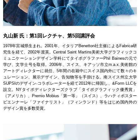
丸山新 氏：第1回レクチャ、第5回講評会
1978年宮城県生まれ。2001年、イタリアBenetton社主催によるFabrica研
究生を経て、2002年渡英。Central Saint Martins美術大学グラフィックコ
ミュニケーションデザイン学科にてタイポグラファーPhil Bainesの元で
学び、文学士号を取得。2006年、スイス、キアッソ市立m.a.x.美術館の
アートディレクターに就任、5年間の在籍中にスイス国内外にて数々のキ
ュレーション、展示デザイン、告知物等を手掛ける。南スイス州立大学
SUPSIのデザイン·コラボレーターを経て2012年に帰国し、&Form LLCを
設立。NYタイポディレクターズクラブ「タイポグラフィック優秀賞」
（アメリカ）、Premio Mobius「第一等」（スイス）、ラハティポスター
ビエンナーレ「ファイナリスト」（フィンランド）等をはじめ国内外の
デザイン賞を多数受賞。