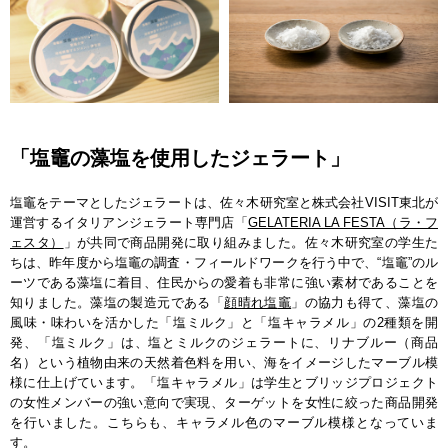
「塩竈の藻塩を使用したジェラート」
塩竈をテーマとしたジェラートは、佐々木研究室と株式会社VISIT東北が
運営するイタリアンジェラート専門店「
GELATERIA LA FESTA（ラ・フ
ェスタ）
」が共同で商品開発に取り組みました。佐々木研究室の学生た
ちは、昨年度から塩竈の調査・フィールドワークを行う中で、“塩竈”のル
ーツである藻塩に着目、住民からの愛着も非常に強い素材であることを
知りました。藻塩の製造元である「
顔晴れ塩
竈
」の協力も得て、藻塩の
風味・味わいを活かした「塩ミルク」と「塩キャラメル」の2種類を開
発、「塩ミルク」は、塩とミルクのジェラートに、リナブルー（商品
名）という植物由来の天然着色料を用い、海をイメージしたマーブル模
様に仕上げています。「塩キャラメル」は学生とブリッジプロジェクト
の女性メンバーの強い意向で実現、ターゲットを女性に絞った商品開発
を行いました。こちらも、キャラメル色のマーブル模様となっていま
す。