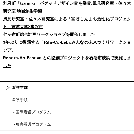
利府町「tsumiki」がグッドデザイン賞を受賞/風見研究室・佐々木
研究室/地域創生学類
風見研究室・佐々木研究室による「富谷しんまち活性化プロジェク
ト」宮城大学×富谷市
七ヶ宿町総合計画ワークショップを開催しました
3年ぶりに復活する「Rifu-Co-Laboみんなの未来づくりワークショ
ップ」
Reborn-Art Festivalとの協創プロジェクトを石巻市荻浜で実施しま
した
看護学群
看護学類
＞国際看護プログラム
＞災害看護プログラム