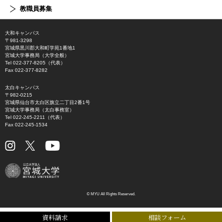
教職員募集
大和キャンパス
〒981-3298
宮城県黒川郡大和町学苑1番地1
宮城大学事務局（大学全般）
Tel 022-377-8205（代表）
Fax 022-377-8282
太白キャンパス
〒982-0215
宮城県仙台市太白区旗立二丁目2番1号
宮城大学事務局（太白事務室）
Tel 022-245-2211（代表）
Fax 022-245-1534
© MYU All Rights Reserved.
資料請求
相談フォーム