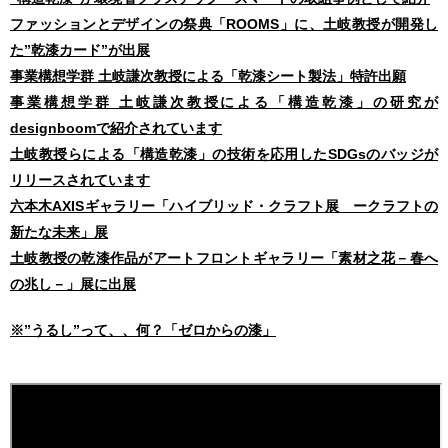
ファッションとデザインの祭典「ROOMS」に、土岐教授が開発し
た”乾漆カード”が出展
事業構想学群 土岐謙次教授による「乾漆シート製法」特許出願
事業構想学群 土岐謙次教授による「構造乾漆」の研究が
designboomで紹介されています
土岐教授らによる「構造乾漆」の技術を応用したSDGsのバッジが
リリースされています
六本木AXISギャラリー「ハイブリッド・クラフト展 ークラフトの
新たな未来」展
土岐教授の乾漆作品がアートフロントギャラリー「素材之花－春へ
の兆し－」展に出展
※”うるし”って、、何？「ゼロからの漆」