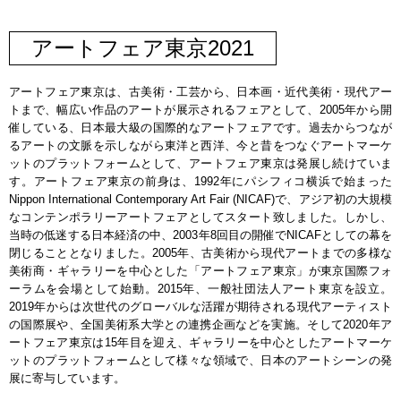
アートフェア東京2021
アートフェア東京は、古美術・工芸から、日本画・近代美術・現代アー
トまで、幅広い作品のアートが展示されるフェアとして、2005年から開
催している、日本最大級の国際的なアートフェアです。過去からつなが
るアートの文脈を示しながら東洋と西洋、今と昔をつなぐアートマーケ
ットのプラットフォームとして、アートフェア東京は発展し続けていま
す。アートフェア東京の前身は、1992年にパシフィコ横浜で始まった
Nippon International Contemporary Art Fair (NICAF)で、アジア初の大規模
なコンテンポラリーアートフェアとしてスタート致しました。しかし、
当時の低迷する日本経済の中、2003年8回目の開催でNICAFとしての幕を
閉じることとなりました。2005年、古美術から現代アートまでの多様な
美術商・ギャラリーを中心とした「アートフェア東京」が東京国際フォ
ーラムを会場として始動。2015年、一般社団法人アート東京を設立。
2019年からは次世代のグローバルな活躍が期待される現代アーティスト
の国際展や、全国美術系大学との連携企画などを実施。そして2020年ア
ートフェア東京は15年目を迎え、ギャラリーを中心としたアートマーケ
ットのプラットフォームとして様々な領域で、日本のアートシーンの発
展に寄与しています。