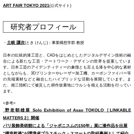
ART FAIR TOKYO 2021
(公式サイト)
研究者プロフィール
土岐 謙次
・
(とき けんじ)：事業構想学群 教授
日本の伝統的漆工芸と、CADをはじめとしたデジタルデザイン技術の融
合による新たな工芸・アートワーク・デザインの世界を提案していま
す。日本工芸のアイデンティティーの象徴とも言える漆を中心的な素材
としながらも、3Dプリンターやレーザー加工機、カーボンファイバー等
の先端素材などと融合したハイブリッドな活動を展開しています。ま
た、南三陸町にて被災した耕作放棄地にウルシを植える活動を行ってい
ます。
<参考>
野老朝雄展 Solo Exhibition of Asao TOKOLO［LINKABLE
MATTERS 2］開催
パリ装飾美術館による「ジャポニスムの150年」展に漆作品を出展
”構造乾漆”が環境省プラスチック・スマートの取組事例として紹介