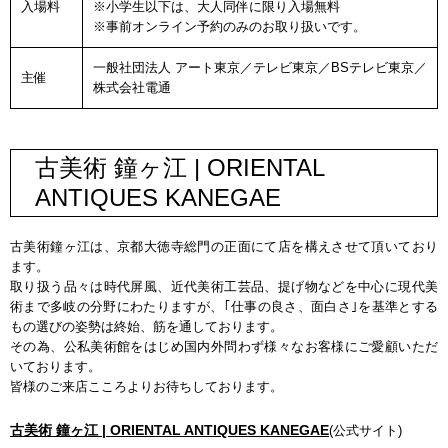
入場料
※小学生以下は、大人同伴に限り入場無料
※事前オンライン予約のみのお取り扱いです。
一般社団法人 アート東京／テレビ東京／BSテレビ東京／
主催
株式会社電通
古美術 鐘ヶ江 | ORIENTAL
ANTIQUES KANEGAE
古美術鐘ヶ江は、京都大徳寺総門の正面にて店を構えさせて頂いており
ます。
取り扱う品々は時代屏風、近代美術工芸品、提げ物などを中心に現代美
術まで多岐の分野にわたりますが、｢仕事の良さ、面白さ｣を基準とする
もの選びの姿勢は終始、筋を通しております。
その為、公私美術館をはじめ国内外問わず様々なお客様にご愛顧いただ
いております。
皆様のご来店こころよりお待ちしております。
古美術 鐘ヶ江 | ORIENTAL ANTIQUES KANEGAE
(公式サイト)