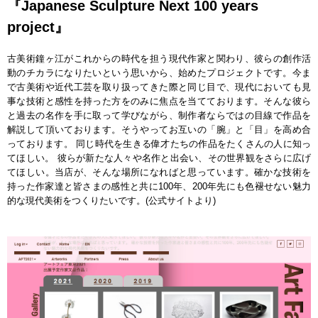
『Japanese Sculpture Next 100 years
project』
古美術鐘ヶ江がこれからの時代を担う現代作家と関わり、彼らの創作活
動のチカラになりたいという思いから、始めたプロジェクトです。今ま
で古美術や近代工芸を取り扱ってきた際と同じ目で、現代においても見
事な技術と感性を持った方をのみに焦点を当てております。そんな彼ら
と過去の名作を手に取って学びながら、制作者ならではの目線で作品を
解説して頂いております。そうやってお互いの「腕」と「目」を高め合
っております。 同じ時代を生きる偉才たちの作品をたくさんの人に知っ
てほしい。 彼らが新たな人々や名作と出会い、その世界観をさらに広げ
てほしい。当店が、そんな場所になればと思っています。確かな技術を
持った作家達と皆さまの感性と共に100年、200年先にも色褪せない魅力
的な現代美術をつくりたいです。(公式サイトより)