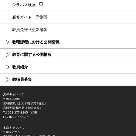
シラバス検索
履修ガイド・学則等
教員免許状更新講習
教職課程における公開情報
教育に関する公開情報
教員紹介
教職員募集
大和キャンパス
〒981-3298
宮城県黒川郡大和町学苑1番地1
宮城大学事務局（大学全般）
Tel 022-377-8205（代表）
Fax 022-377-8282
太白キャンパス
〒982-0215