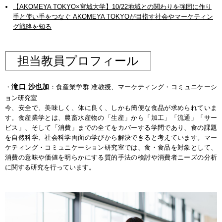
【AKOMEYA TOKYO×宮城大学】10/22地域との関わりを強固に作り
手と使い手をつなぐ AKOMEYA TOKYOが目指す社会やマーケティン
グ戦略を知る
担当教員プロフィール
滝口 沙也加
・
：食産業学群 准教授、マーケティング・コミュニケーシ
ョン研究室
今、安全で、美味しく、体に良く、しかも簡便な食品が求められていま
す。食産業学とは、農畜水産物の「生産」から「加工」「流通」「サー
ビス」、そして「消費」までの全てをカバーする学問であり、食の課題
を自然科学、社会科学両面の学びから解決できると考えています。マー
ケティング・コミュニケーション研究室では、食・食品を対象として、
消費の意味や価値を明らかにする質的手法の検討や消費者ニーズの分析
に関する研究を行っています。