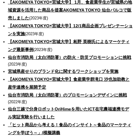
【AKOMEYA TOKYO×宮城大学】 1月、食産業学生が宮城県の地
域資源を活用した商品を提案AKOMEYA TOKYO 仙台パルコで販
売しました
(2023年度)
【AKOMEYA TOKYO×宮城大学】12/1商品企画プレゼンテーショ
ンを実施
(2023年度)
【AKOMEYA TOKYO×宮城大学】柘野 英樹氏によるマーケティ
ング最新事例
(2023年度)​​​​​​​​​​​​​​
仙台市消防局（太白消防署）の防火・防災プロモーションに挑戦
(2023年度)
宮城県産せりのブランド化に関するワークショップを実施
【AKOMEYA TOKYO×宮城大学】食産業学群滝口 沙也加助教と
産学連携を展開予定
仙台市消防局（太白消防署）のプロモーションデザインに挑戦
(2022年度)
仙台三越で分身ロボットOriHimeを用いたICT在宅農福連携モデ
ル実証実験を行いました
「ヒット商品から考える！食品のインサイト～食品のマーケティ
ングを学ぼう～」/模擬講義