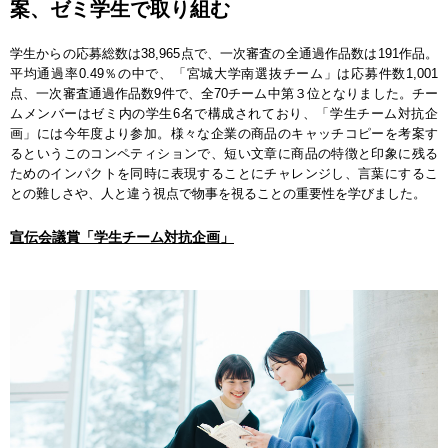
案、ゼミ学生で取り組む
学生からの応募総数は38,965点で、一次審査の全通過作品数は191作品。
平均通過率0.49％の中で、「宮城大学南選抜チーム」は応募件数1,001
点、一次審査通過作品数9件で、全70チーム中第３位となりました。チー
ムメンバーはゼミ内の学生6名で構成されており、「学生チーム対抗企
画」には今年度より参加。様々な企業の商品のキャッチコピーを考案す
るというこのコンペティションで、短い文章に商品の特徴と印象に残る
ためのインパクトを同時に表現することにチャレンジし、言葉にするこ
との難しさや、人と違う視点で物事を視ることの重要性を学びました。
宣伝会議賞「学生チーム対抗企画」