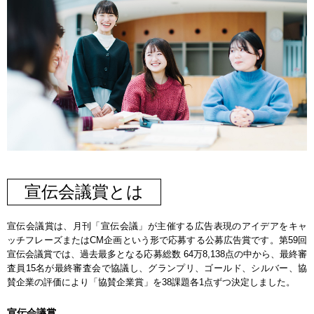
宣伝会議賞とは
宣伝会議賞は、月刊「宣伝会議」が主催する広告表現のアイデアをキャ
ッチフレーズまたはCM企画という形で応募する公募広告賞です。第59回
宣伝会議賞では、過去最多となる応募総数 64万8,138点の中から、最終審
査員15名が最終審査会で協議し、グランプリ、ゴールド、シルバー、協
賛企業の評価により「協賛企業賞」を38課題各1点ずつ決定しました。
宣伝会議賞