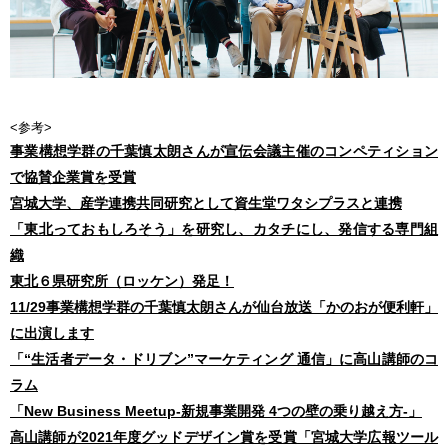
<参考>
事業構想学群の千葉慎太朗さんが宣伝会議主催のコンペティション
で協賛企業賞を受賞
宮城大学、産学連携共同研究として資生堂ワタシプラスと連携
「東北っておもしろそう」を研究し、カタチにし、発信する専門組
織
東北６県研究所（ロッケン）発足！
11/29事業構想学群の千葉慎太朗さんが仙台放送「かのおが便利軒」
に出演します
「“生活者データ・ドリブン”マーケティング 通信」に高山講師のコ
ラム
「New Business Meetup-新規事業開発 4つの壁の乗り越え方-」
高山講師が2021年度グッドデザイン賞を受賞「宮城大学広報ツール