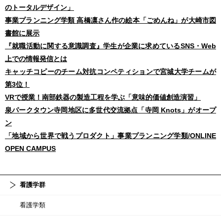
のトータルデザイン」
事業プランニング学類 高橋凛さん作の絵本「ごめんね」が大崎市図
書館に展示
『就職活動に関する意識調査』学生が企業に求めているSNS・Web
上での情報発信とは
キャッチコピーのチーム対抗コンペティションで宮城大学チームが
第3位！
VRで授業！南部鉄器の製造工程を学ぶ「意味的価値創造演習」​​​​​​​
泉パークタウン寺岡地区に多世代交流拠点「寺岡 Knots」がオープ
ン​​​​​​​
「地域から世界で戦うプロダクト」事業プランニング学類/ONLINE
OPEN CAMPUS
看護学群
看護学類