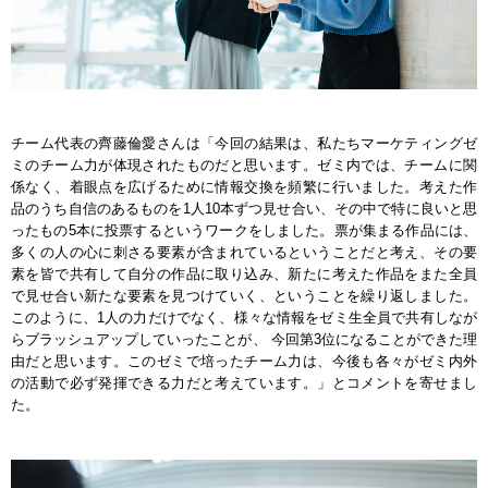
チーム代表の齊藤倫愛さんは「今回の結果は、私たちマーケティングゼ
ミのチーム力が体現されたものだと思います。ゼミ内では、チームに関
係なく、着眼点を広げるために情報交換を頻繁に行いました。考えた作
品のうち自信のあるものを1人10本ずつ見せ合い、その中で特に良いと思
ったもの5本に投票するというワークをしました。票が集まる作品には、
多くの人の心に刺さる要素が含まれているということだと考え、その要
素を皆で共有して自分の作品に取り込み、新たに考えた作品をまた全員
で見せ合い新たな要素を見つけていく、ということを繰り返しました。
このように、1人の力だけでなく、様々な情報をゼミ生全員で共有しなが
らブラッシュアップしていったことが、 今回第3位になることができた理
由だと思います。このゼミで培ったチーム力は、今後も各々がゼミ内外
の活動で必ず発揮できる力だと考えています。」とコメントを寄せまし
た。