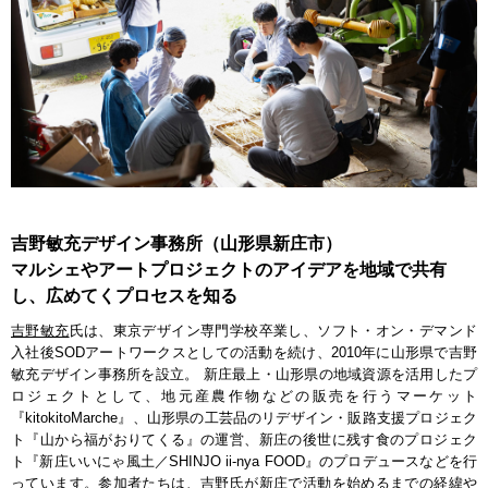
吉野敏充デザイン事務所（山形県新庄市）
マルシェやアートプロジェクトのアイデアを地域で共有
し、広めてくプロセスを知る
吉野敏充
氏は、東京デザイン専門学校卒業し、ソフト・オン・デマンド
入社後SODアートワークスとしての活動を続け、2010年に山形県で吉野
敏充デザイン事務所を設立。 新庄最上・山形県の地域資源を活用したプ
ロジェクトとして、地元産農作物などの販売を行うマーケット
『kitokitoMarche』、山形県の工芸品のリデザイン・販路支援プロジェク
ト『山から福がおりてくる』の運営、新庄の後世に残す食のプロジェク
ト『新庄いいにゃ風土／SHINJO ii-nya FOOD』のプロデュースなどを行
っています。参加者たちは、吉野氏が新庄で活動を始めるまでの経緯や