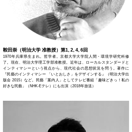
鞍田崇（明治大学 准教授）第1, 2, 4, 6回
1970年兵庫県生まれ。哲学者。京都大学大学院人間・環境学研究科修
了。現在、明治大学理工学部准教授。近年は、ローカルスタンダードと
インティマシーという視点から、現代社会の思想状況を問う。著作に
『民藝のインティマシー 「いとおしさ」をデザインする』（明治大学出
版会 2015）など。民藝「案内人」としてテレビ番組「趣味どきっ！私の
好きな民藝」（NHK-Eテレ）にも出演（2018年放送）