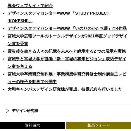
興会ウェブサイトで紹介
デザインスタディセンター×WOW 「STUDY PROJECT
ʻKOKESHIʼ」
デザインスタディセンター×WOW 「いのりのかたち展」全4作品
宮城大学広報ツールのトータルデザインが2021年度グッドデザイ
ン賞を受賞
震災後を生きる人々の記憶を未来へと継承する2 つの展示を実施
宮城県と宮城大学が協働「新・宮城の将来ビジョン」表紙デザイ
ン案を考える
宮城大学卒業研究制作展・事業構想学研究科修士制作展自主レビ
ューの様子を動画で公開中
大和キャンパスデザイン研究棟が完成、披露式典を行いました
デザイン研究棟
大和キャンパス
資料請求
相談フォーム