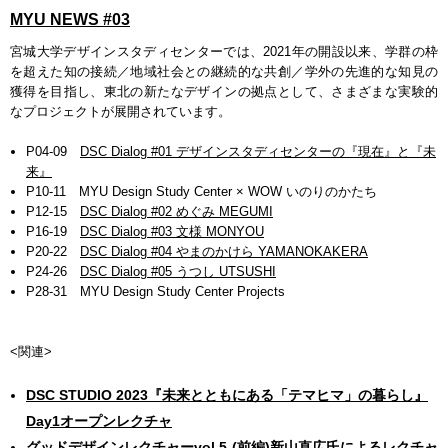
MYU NEWS #03
宮城大学デザインスタディセンターでは、2021年の開設以来、学群の枠
を超えた知の接続／地域社会との継続的な共創／学外の先進的な知見の
獲得を目指し、東北の新たなデザインの拠点として、さまざまな実験的
なプロジェクトが展開されています。
P04-09
DSC Dialog #01 デザインスタディセンターの『現在』と『未
来』
P10-11 MYU Design Study Center × WOW いのりのかたち
P12-15
DSC Dialog #02 めぐみ MEGUMI
P16-19
DSC Dialog #03 文様 MONYOU
P20-22
DSC Dialog #04 やまのかけら YAMANOKAKERA
P24-26
DSC Dialog #05 うつし UTSUSHI
P28-31 MYU Design Study Center Projects
<関連>
DSC STUDIO 2023『未来とともにある「テマヒマ」の暮らし』
Day1オープンレクチャ
グッドデザインレクチャーvol.5-(前編)新山直広氏によるレクチャ