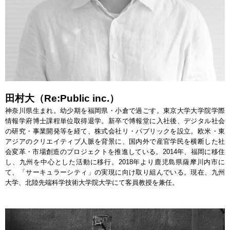
田村大（Re:Public inc.）
神奈川県生まれ。幼少期を福岡県・小倉で過ごす。東京大学大学院学際
情報学府博士課程単位取得退学。新卒で博報堂に入社後、デジタル社会
の研究・事業開発等を経て、株式会社リ・パブリックを設立。欧米・東
アジアのクリエイティブ人脈を背景に、国内外で産官学民を横断した社
会変革・市場創造のプロジェクトを推進している。2014年、福岡に移住
し、九州を中心とした活動に移行。2018年より鹿児島県薩摩川内市に
て、「サーキュラーシティ」の実現に向け取り組んでいる。現在、九州
大学、北陸先端科学技術大学院大学にて客員教授を兼任。