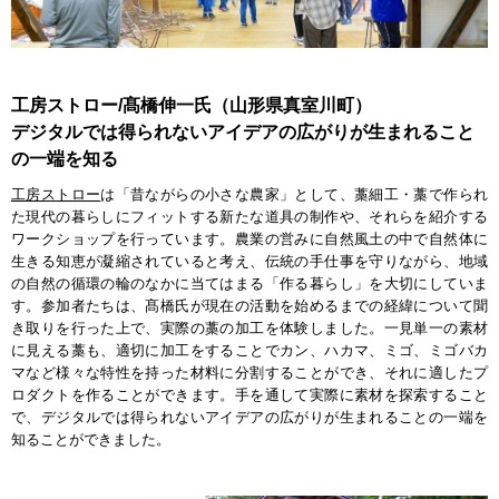
工房ストロー/髙橋伸一氏（山形県真室川町）
デジタルでは得られないアイデアの広がりが生まれること
の一端を知る
工房ストロー
は「昔ながらの小さな農家」として、藁細工・藁で作られ
た現代の暮らしにフィットする新たな道具の制作や、それらを紹介する
ワークショップを行っています。農業の営みに自然風土の中で自然体に
生きる知恵が凝縮されていると考え、伝統の手仕事を守りながら、地域
の自然の循環の輪のなかに当てはまる「作る暮らし」を大切にしていま
す。参加者たちは、髙橋氏が現在の活動を始めるまでの経緯について聞
き取りを行った上で、実際の藁の加工を体験しました。一見単一の素材
に見える藁も、適切に加工をすることでカン、ハカマ、ミゴ、ミゴバカ
マなど様々な特性を持った材料に分割することができ、それに適したプ
ロダクトを作ることができます。手を通して実際に素材を探索すること
で、デジタルでは得られないアイデアの広がりが生まれることの一端を
知ることができました。