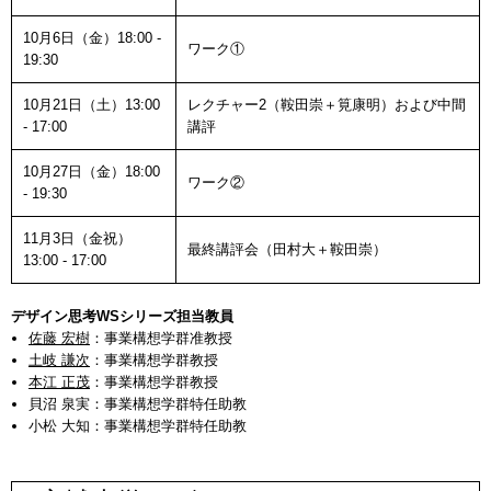
10月6日（金）18:00 -
ワーク①
19:30
10月21日（土）13:00
レクチャー2（鞍田崇＋筧康明）および中間
- 17:00
講評
10月27日（金）18:00
ワーク②
- 19:30
11月3日（金祝）
最終講評会（田村大＋鞍田崇）
13:00 - 17:00
デザイン思考WSシリーズ担当教員
佐藤 宏樹
：事業構想学群准教授
土岐 謙次
：事業構想学群教授
本江 正茂
：事業構想学群教授
貝沼 泉実：事業構想学群特任助教
小松 大知：事業構想学群特任助教