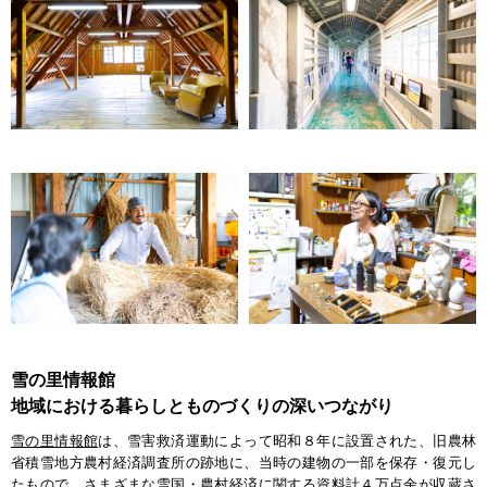
雪の里情報館
地域における暮らしとものづくりの深いつながり
雪の里情報館
は、雪害救済運動によって昭和８年に設置された、旧農林
省積雪地方農村経済調査所の跡地に、当時の建物の一部を保存・復元し
たもので、さまざまな雪国・農村経済に関する資料計４万点余が収蔵さ