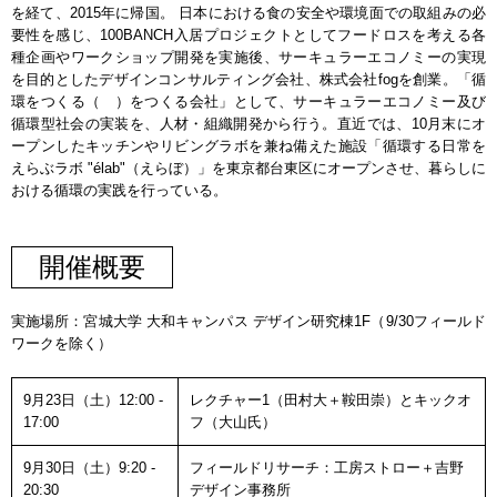
を経て、2015年に帰国。 日本における食の安全や環境面での取組みの必
要性を感じ、100BANCH入居プロジェクトとしてフードロスを考える各
種企画やワークショップ開発を実施後、サーキュラーエコノミーの実現
を目的としたデザインコンサルティング会社、株式会社fogを創業。「循
環をつくる（ ）をつくる会社」として、サーキュラーエコノミー及び
循環型社会の実装を、人材・組織開発から行う。直近では、10月末にオ
ープンしたキッチンやリビングラボを兼ね備えた施設「循環する日常を
えらぶラボ "élab"（えらぼ）」を東京都台東区にオープンさせ、暮らしに
おける循環の実践を行っている。
開催概要
実施場所：宮城大学 大和キャンパス デザイン研究棟1F（9/30フィールド
ワークを除く）
9月23日（土）12:00 -
レクチャー1（田村大＋鞍田崇）とキックオ
17:00
フ（大山氏）
9月30日（土）9:20 -
フィールドリサーチ：工房ストロー＋吉野
20:30
デザイン事務所