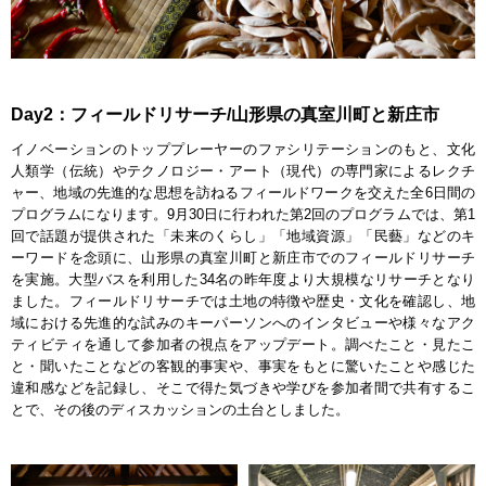
Day2：フィールドリサーチ/山形県の真室川町と新庄市
イノベーションのトッププレーヤーのファシリテーションのもと、文化
人類学（伝統）やテクノロジー・アート（現代）の専門家によるレクチ
ャー、地域の先進的な思想を訪ねるフィールドワークを交えた全6日間の
プログラムになります。9月30日に行われた第2回のプログラムでは、第1
回で話題が提供された「未来のくらし」「地域資源」「民藝」などのキ
ーワードを念頭に、山形県の真室川町と新庄市でのフィールドリサーチ
を実施。大型バスを利用した34名の昨年度より大規模なリサーチとなり
ました。フィールドリサーチでは土地の特徴や歴史・文化を確認し、地
域における先進的な試みのキーパーソンへのインタビューや様々なアク
ティビティを通して参加者の視点をアップデート。調べたこと・見たこ
と・聞いたことなどの客観的事実や、事実をもとに驚いたことや感じた
違和感などを記録し、そこで得た気づきや学びを参加者間で共有するこ
とで、その後のディスカッションの土台としました。