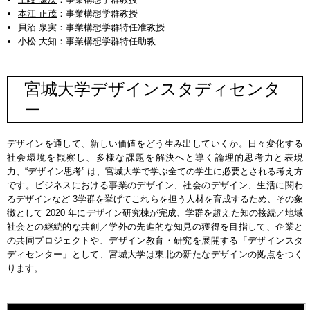
本江 正茂
：事業構想学群教授
貝沼 泉実：事業構想学群特任准教授
小松 大知：事業構想学群特任助教
宮城大学デザインスタディセンタ
ー
デザインを通して、新しい価値をどう生み出していくか。日々変化する
社会環境を観察し、多様な課題を解決へと導く論理的思考力と表現
力、“デザイン思考” は、宮城大学で学ぶ全ての学生に必要とされる考え方
です。ビジネスにおける事業のデザイン、社会のデザイン、生活に関わ
るデザインなど 3学群を挙げてこれらを担う人材を育成するため、その象
徴として 2020 年にデザイン研究棟が完成、学群を超えた知の接続／地域
社会との継続的な共創／学外の先進的な知見の獲得を目指して、企業と
の共同プロジェクトや、デザイン教育・研究を展開する「デザインスタ
ディセンター」として、宮城大学は東北の新たなデザインの拠点をつく
ります。