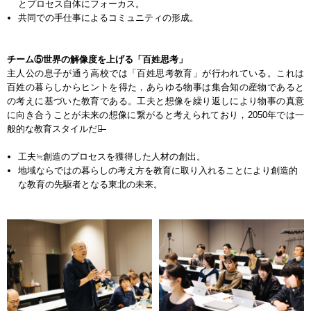
とプロセス自体にフォーカス。
共同での手仕事によるコミュニティの形成。
チーム⑤世界の解像度を上げる「百姓思考」
主人公の息子が通う高校では「百姓思考教育」が行われている。これは
百姓の暮らしからヒントを得た，あらゆる物事は集合知の産物であると
の考えに基づいた教育である。工夫と想像を繰り返しにより物事の真意
に向き合うことが未来の想像に繋がると考えられており，2050年では一
般的な教育スタイルだ。̶̶̶̶
工夫≒創造のプロセスを獲得した人材の創出。
地域ならではの暮らしの考え方を教育に取り入れることにより創造的
な教育の先駆者となる東北の未来。