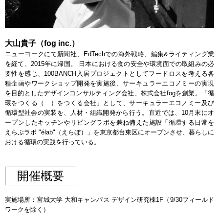
大山貴子（fog inc.）
ニューヨークにて新聞社、EdTechでの海外戦略、編集&ライティング業
を経て、2015年に帰国。 日本における食の安全や環境面での取組みの必
要性を感じ、100BANCH入居プロジェクトとしてフードロスを考える各
種企画やワークショップ開発を実施後、サーキュラーエコノミーの実現
を目的としたデザインコンサルティング会社、株式会社fogを創業。「循
環をつくる（ ）をつくる会社」として、サーキュラーエコノミー及び
循環型社会の実装を、人材・組織開発から行う。直近では、10月末にオ
ープンしたキッチンやリビングラボを兼ね備えた施設「循環する日常を
えらぶラボ "élab"（えらぼ）」を東京都台東区にオープンさせ、暮らしに
おける循環の実践を行っている。
開催概要
実施場所：宮城大学 大和キャンパス デザイン研究棟1F（9/30フィールド
ワークを除く）