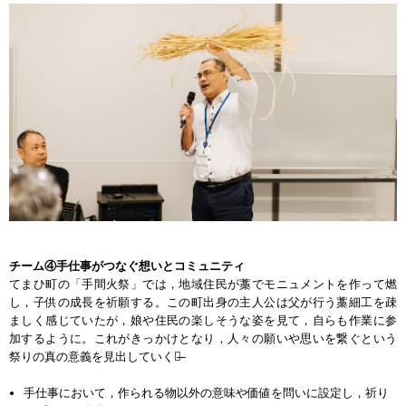
チーム④手仕事がつなぐ想いとコミュニティ
てまひ町の「手間火祭」では，地域住民が藁でモニュメントを作って燃
し，子供の成長を祈願する。この町出身の主人公は父が行う藁細工を疎
ましく感じていたが，娘や住民の楽しそうな姿を見て，自らも作業に参
加するように。これがきっかけとなり，人々の願いや思いを繋ぐという
祭りの真の意義を見出していく。̶
手仕事において，作られる物以外の意味や価値を問いに設定し，祈り