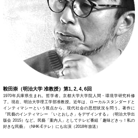
鞍田崇（明治大学 准教授）第1, 2, 4, 6回
1970年兵庫県生まれ。哲学者。京都大学大学院人間・環境学研究科修
了。現在、明治大学理工学部准教授。近年は、ローカルスタンダードと
インティマシーという視点から、現代社会の思想状況を問う。著作に
『民藝のインティマシー 「いとおしさ」をデザインする』（明治大学出
版会 2015）など。民藝「案内人」としてテレビ番組「趣味どきっ！私の
好きな民藝」（NHK-Eテレ）にも出演（2018年放送）