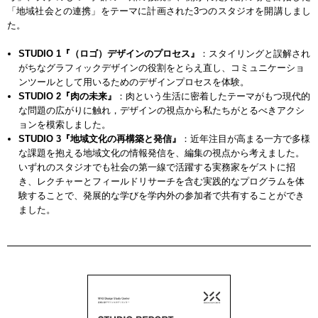
「地域社会との連携」をテーマに計画された3つのスタジオを開講しまし
た。
STUDIO 1『（ロゴ）デザインのプロセス』
：スタイリングと誤解され
がちなグラフィックデザインの役割をとらえ直し、コミュニケーショ
ンツールとして用いるためのデザインプロセスを体験。
STUDIO 2『肉の未来』
：肉という生活に密着したテーマがもつ現代的
な問題の広がりに触れ，デザインの視点から私たちがとるべきアクシ
ョンを模索しました。
STUDIO 3『地域文化の再構築と発信』
：近年注目が高まる一方で多様
な課題を抱える地域文化の情報発信を、編集の視点から考えました。
いずれのスタジオでも社会の第一線で活躍する実務家をゲストに招
き、レクチャーとフィールドリサーチを含む実践的なプログラムを体
験することで、発展的な学びを学内外の参加者で共有することができ
ました。