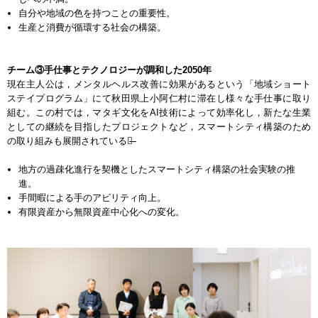
自分や地域の色を持つことの重要性。
生産と消費が循環する社会の構築。
チーム③手仕事とテクノロジーが調和した2050年
現在主人公は，メンタルヘルス改善に効果があるという「地域ショート
ステイプログラム」にて秋田県上小阿仁村に滞在し様々な手仕事に取り
組む。この村では，マタギ文化をAI技術によって効率化し，新たな生業
としての継続を目指したプロジェクトなど，スマートシティ構築のため
の取り組みも展開されている。̶̶
地方の過疎化進行を契機としたスマートシティ構築の社会実験の推
進。
手間暇による手のアビリティ向上。
有限資産から無限資産中心化への変化。