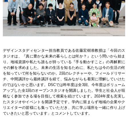
デザインスタディセンター担当教員である佐藤宏樹准教授は「今回のス
タジオは、『真に豊かな未来の暮らしとは何か？』という問いから始ま
り、地域資源や私たち誰もが持っている『手を動かすこと』の再解釈に
その解を求めました。未来の生活を知るために、私たちは今の生活の何
を知っていて何を知らないのか。2回のレクチャーや、フィールドリサー
チ、中間講評から最終講評を経て、悩みながらも着実に理解していけた
のではないかと思います。DSCでは昨年度は全3回、今年度はボリューム
アップした全1回のオープンスタジオを開講しました。学生と社会人が垣
根なく参加できる場を目指して模索を続けています。2024年度も充実し
たスタジオやイベントを開講予定です。学内に留まらず地域の企業やク
リエイターの皆様にも集っていただき、共に学ぶ場所を一緒に作り上げ
ていきたいと思っています」とコメントしています。