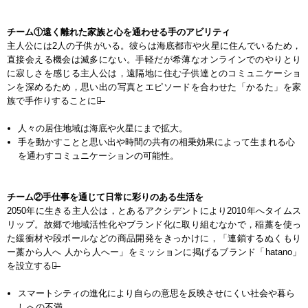
チーム①遠く離れた家族と心を通わせる手のアビリティ
主人公には2人の子供がいる。彼らは海底都市や火星に住んでいるため，
直接会える機会は滅多にない。手軽だが希薄なオンラインでのやりとり
に寂しさを感じる主人公は，遠隔地に住む子供達とのコミュニケーショ
ンを深めるため，思い出の写真とエピソードを合わせた「かるた」を家
族で手作りすることに。̶̶̶
人々の居住地域は海底や火星にまで拡大。
手を動かすことと思い出や時間の共有の相乗効果によって生まれる心
を通わすコミュニケーションの可能性。
チーム②手仕事を通じて日常に彩りのある生活を
2050年に生きる主人公は，とあるアクシデントにより2010年へタイムス
リップ。故郷で地域活性化やブランド化に取り組むなかで，稲藁を使っ
た緩衝材や段ボールなどの商品開発をきっかけに，「連鎖するぬくもり
ー藁から人へ 人から人へー」をミッションに掲げるブランド「hatano」
を設立する。̶̶̶̶
スマートシティの進化により自らの意思を反映させにくい社会や暮ら
しへの不満。