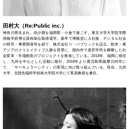
田村大（Re:Public inc.）
神奈川県生まれ。幼少期を福岡県・小倉で過ごす。東京大学大学院学際
情報学府博士課程単位取得退学。新卒で博報堂に入社後、デジタル社会
の研究・事業開発等を経て、株式会社リ・パブリックを設立。欧米・東
アジアのクリエイティブ人脈を背景に、国内外で産官学民を横断した社
会変革・市場創造のプロジェクトを推進している。2014年、福岡に移住
し、九州を中心とした活動に移行。2018年より鹿児島県薩摩川内市に
て、「サーキュラーシティ」の実現に向け取り組んでいる。現在、九州
大学、北陸先端科学技術大学院大学にて客員教授を兼任。