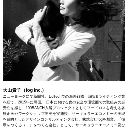
大山貴子（fog inc.）
ニューヨークにて新聞社、EdTechでの海外戦略、編集&ライティング業
を経て、2015年に帰国。 日本における食の安全や環境面での取組みの必
要性を感じ、100BANCH入居プロジェクトとしてフードロスを考える各
種企画やワークショップ開発を実施後、サーキュラーエコノミーの実現
を目的としたデザインコンサルティング会社、株式会社fogを創業。「循
環をつくる（ ）をつくる会社」として、サーキュラーエコノミー及び