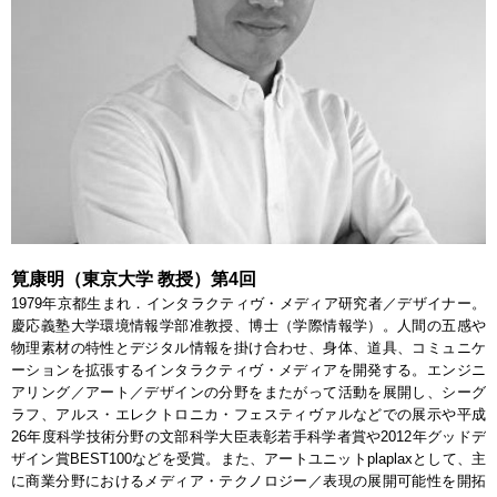
筧康明（東京大学 教授）第4回
1979年京都生まれ．インタラクティヴ・メディア研究者／デザイナー。
慶応義塾大学環境情報学部准教授、博士（学際情報学）。人間の五感や
物理素材の特性とデジタル情報を掛け合わせ、身体、道具、コミュニケ
ーションを拡張するインタラクティヴ・メディアを開発する。エンジニ
アリング／アート／デザインの分野をまたがって活動を展開し、シーグ
ラフ、アルス・エレクトロニカ・フェスティヴァルなどでの展示や平成
26年度科学技術分野の文部科学大臣表彰若手科学者賞や2012年グッドデ
ザイン賞BEST100などを受賞。また、アートユニットplaplaxとして、主
に商業分野におけるメディア・テクノロジー／表現の展開可能性を開拓