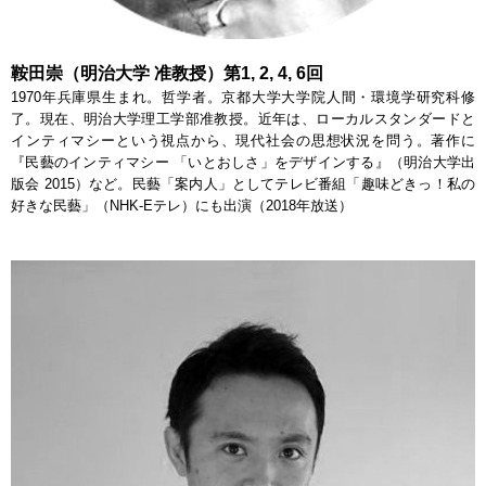
鞍田崇（明治大学 准教授）第1, 2, 4, 6回
1970年兵庫県生まれ。哲学者。京都大学大学院人間・環境学研究科修
了。現在、明治大学理工学部准教授。近年は、ローカルスタンダードと
インティマシーという視点から、現代社会の思想状況を問う。著作に
『民藝のインティマシー 「いとおしさ」をデザインする』（明治大学出
版会 2015）など。民藝「案内人」としてテレビ番組「趣味どきっ！私の
好きな民藝」（NHK-Eテレ）にも出演（2018年放送）