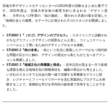
宮城大学デザインスタディセンターの2022年度の活動をまとめた冊子で
す。2022年度は、宮城大学全体の教育方針に含まれる「デザイン思
考」、大学のもつ3学群の「知の接続」、開かれた共創の場を目指した
「地域社会との連携」をテーマに計画された3つのスタジオを開講しまし
た。
STUDIO 1『（ロゴ）デザインのプロセス』
：スタイリングと誤解され
がちなグラフィックデザインの役割をとらえ直し、コミュニケーショ
ンツールとして用いるためのデザインプロセスを体験。
STUDIO 2『肉の未来』
：肉という生活に密着したテーマがもつ現代的
な問題の広がりに触れ，デザインの視点から私たちがとるべきアクシ
ョンを模索しました。
STUDIO 3『地域文化の再構築と発信』
：近年注目が高まる一方で多様
な課題を抱える地域文化の情報発信を、編集の視点から考えました。
いずれのスタジオでも社会の第一線で活躍する実務家をゲストに招
き、レクチャーとフィールドリサーチを含む実践的なプログラムを体
験することで、発展的な学びを学内外の参加者で共有することができ
ました。