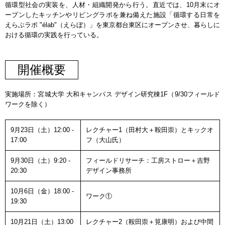
循環型社会の実装を、人材・組織開発から行う。直近では、10月末にオ
ープンしたキッチンやリビングラボを兼ね備えた施設「循環する日常を
えらぶラボ "élab"（えらぼ）」を東京都台東区にオープンさせ、暮らしに
おける循環の実践を行っている。
開催概要
実施場所：宮城大学 大和キャンパス デザイン研究棟1F（9/30フィールド
ワークを除く）
9月23日（土）12:00 -
レクチャー1（田村大＋鞍田崇）とキックオ
17:00
フ（大山氏）
9月30日（土）9:20 -
フィールドリサーチ：工房ストロー＋吉野
20:30
デザイン事務所
10月6日（金）18:00 -
ワーク①
19:30
10月21日（土）13:00
レクチャー2（鞍田崇＋筧康明）および中間