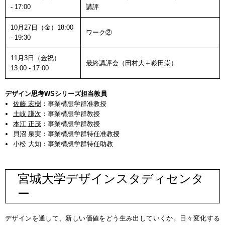
- 17:00
講評
10月27日（金）18:00
ワーク②
- 19:30
11月3日（金祝）
最終講評会（田村大＋鞍田崇）
13:00 - 17:00
デザイン思考WSシリーズ担当教員
佐藤 宏樹
：事業構想学群准教授
土岐 謙次
：事業構想学群教授
本江 正茂
：事業構想学群教授
貝沼 泉実：事業構想学群特任准教授
小松 大知：事業構想学群特任助教
宮城大学デザインスタディセンタ
ー
デザインを通して、新しい価値をどう生み出していくか。日々変化する