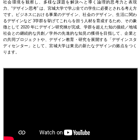
社会環境を観察し、多様な課題を解決へと導く論理的思考力と表現
力、“デザイン思考” は、宮城大学で学ぶ全ての学生に必要とされる考え方
です。ビジネスにおける事業のデザイン、社会のデザイン、生活に関わ
るデザインなど 3学群を挙げてこれらを担う人材を育成するため、その象
徴として 2020 年にデザイン研究棟が完成、学群を超えた知の接続／地域
社会との継続的な共創／学外の先進的な知見の獲得を目指して、企業と
の共同プロジェクトや、デザイン教育・研究を展開する「デザインスタ
ディセンター」として、宮城大学は東北の新たなデザインの拠点をつく
ります。