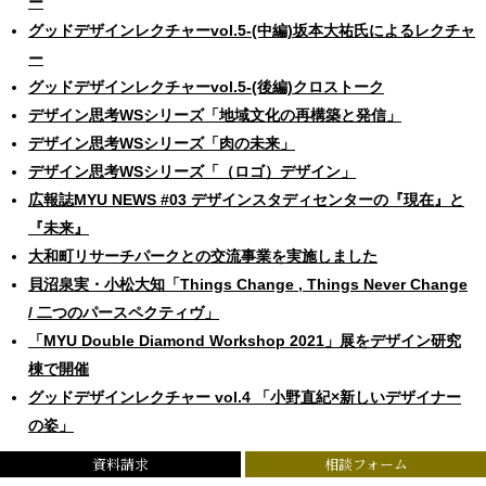
ー
グッドデザインレクチャーvol.5-(中編)坂本大祐氏によるレクチャ
ー
グッドデザインレクチャーvol.5-(後編)クロストーク
デザイン思考WSシリーズ「地域文化の再構築と発信」
デザイン思考WSシリーズ「肉の未来」
デザイン思考WSシリーズ「（ロゴ）デザイン」
広報誌MYU NEWS #03 デザインスタディセンターの『現在』と
『未来』
大和町リサーチパークとの交流事業を実施しました
貝沼泉実・小松大知「Things Change , Things Never Change
/ 二つのパースペクティヴ」
「MYU Double Diamond Workshop 2021」展をデザイン研究
棟で開催
グッドデザインレクチャー vol.4 「小野直紀×新しいデザイナー
の姿」
グッドデザインレクチャー vol.4の様子が、JDP日本デザイン振
資料請求
相談フォーム
興会ウェブサイトで紹介