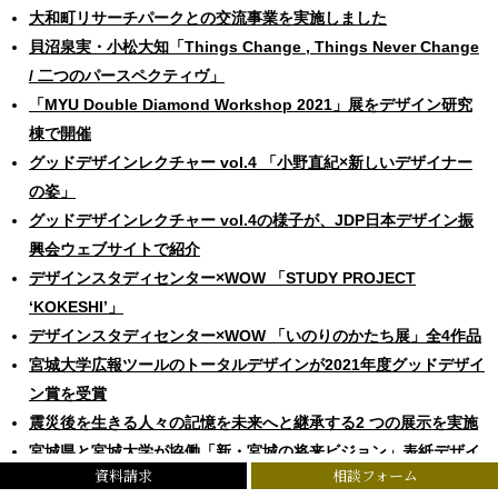
大和町リサーチパークとの交流事業を実施しました
貝沼泉実・小松大知「Things Change , Things Never Change
/ 二つのパースペクティヴ」
「MYU Double Diamond Workshop 2021」展をデザイン研究
棟で開催
グッドデザインレクチャー vol.4 「小野直紀×新しいデザイナー
の姿」
グッドデザインレクチャー vol.4の様子が、JDP日本デザイン振
興会ウェブサイトで紹介
デザインスタディセンター×WOW 「STUDY PROJECT
ʻKOKESHIʼ」
デザインスタディセンター×WOW 「いのりのかたち展」全4作品
宮城大学広報ツールのトータルデザインが2021年度グッドデザイ
ン賞を受賞
震災後を生きる人々の記憶を未来へと継承する2 つの展示を実施
宮城県と宮城大学が協働「新・宮城の将来ビジョン」表紙デザイ
資料請求
相談フォーム
ン案を考える