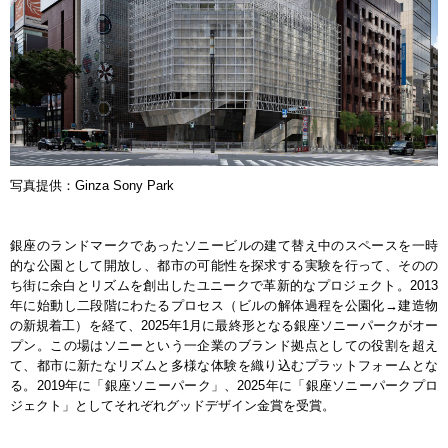
写真提供：Ginza Sony Park
銀座のランドマークであったソニービルの建て替え中のスペースを一時
的な公園として開放し、都市の可能性を探求する実験を行って、そのの
ち街に余白とリズムを創出したユニークで革新的なプロジェクト。2013
年に始動し二段階にわたるプロセス（ビルの解体過程を公園化→建造物
の新規着工）を経て、2025年1月に最終形となる銀座ソニーパークがオー
プン。この場はソニーという一企業のブランド拠点としての役割を超え
て、都市に新たなリズムと多様な体験を織り込むプラットフォームとな
る。2019年に「銀座ソニーパーク」、2025年に「銀座ソニーパークプロ
ジェクト」としてそれぞれグッドデザイン金賞を受賞。