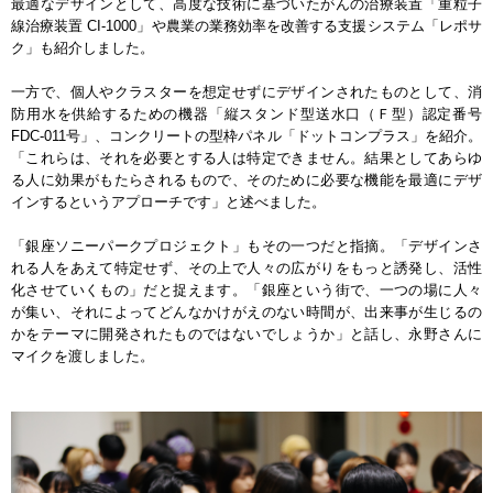
最適なデザインとして、高度な技術に基づいたがんの治療装置「重粒子
線治療装置 CI-1000」や農業の業務効率を改善する支援システム「レポサ
ク」も紹介しました。
一方で、個人やクラスターを想定せずにデザインされたものとして、消
防用水を供給するための機器「縦スタンド型送水口（Ｆ型）認定番号
FDC-011号」、コンクリートの型枠パネル「ドットコンプラス」を紹介。
「これらは、それを必要とする人は特定できません。結果としてあらゆ
る人に効果がもたらされるもので、そのために必要な機能を最適にデザ
インするというアプローチです」と述べました。
「銀座ソニーパークプロジェクト」もその一つだと指摘。「デザインさ
れる人をあえて特定せず、その上で人々の広がりをもっと誘発し、活性
化させていくもの」だと捉えます。「銀座という街で、一つの場に人々
が集い、それによってどんなかけがえのない時間が、出来事が生じるの
かをテーマに開発されたものではないでしょうか」と話し、永野さんに
マイクを渡しました。