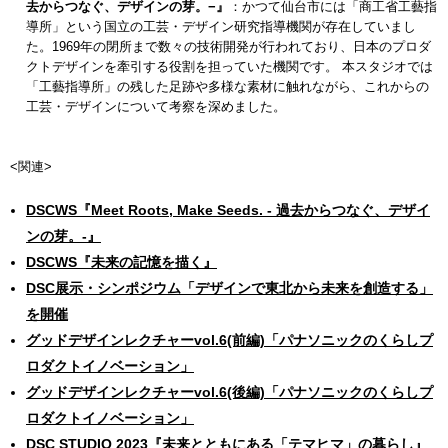
去からつなぐ、デザインの芽。−』
：かつて仙台市には「商工省工藝指
導所」という国立の工芸・デザイン研究指導機関が存在していまし
た。1969年の閉所まで数々の技術開発が行われており、日本のプロダ
クトデザインを牽引する役割を担っていた機関です。 本スタジオでは
「工藝指導所」の残した足跡や多様な素材に触れながら、これからの
工芸・デザインについて考察を深めました。
<関連>
DSCWS『Meet Roots, Make Seeds. - 過去からつなぐ、デザイ
ンの芽。-』
DSCWS『未来の記憶を描く』
DSC展示・シンポジウム「デザインで東北から未来を創造する」
を開催
グッドデザインレクチャーvol.6(前編)「パナソニックのくらしプ
ロダクトイノベーション」
グッドデザインレクチャーvol.6(後編)「パナソニックのくらしプ
ロダクトイノベーション」
DSC STUDIO 2023『未来とともにある「テマヒマ」の暮らし』