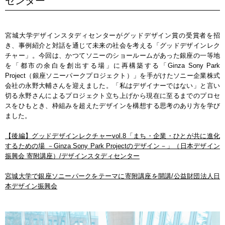
センター
宮城大学デザインスタディセンターがグッドデザイン賞の受賞者を招
き、事例紹介と対話を通じて未来の社会を考える「グッドデザインレク
チャー」。今回は、かつてソニーのショールームがあった銀座の一等地
を「都市の余白を創出する場」に再構築する「Ginza Sony Park
Project（銀座ソニーパークプロジェクト）」を手がけたソニー企業株式
会社の永野大輔さんを迎えました。「私はデザイナーではない」と言い
切る永野さんによるプロジェクト立ち上げから現在に至るまでのプロセ
スをひもとき、枠組みを超えたデザインを構想する思考のあり方を学び
ました。
【後編】グッドデザインレクチャーvol.8「まち・企業・ひとが共に進化
するための場 －Ginza Sony Park Projectのデザイン－」（日本デザイン
振興会 寄附講座）/デザインスタディセンター
宮城大学で銀座ソニーパークをテーマに寄附講座を開講/公益財団法人日
本デザイン振興会