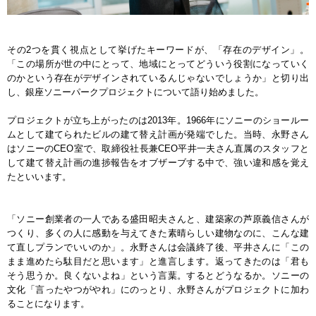
その2つを貫く視点として挙げたキーワードが、「存在のデザイン」。
「この場所が世の中にとって、地域にとってどういう役割になっていく
のかという存在がデザインされているんじゃないでしょうか」と切り出
し、銀座ソニーパークプロジェクトについて語り始めました。
プロジェクトが立ち上がったのは2013年。1966年にソニーのショールー
ムとして建てられたビルの建て替え計画が発端でした。当時、永野さん
はソニーのCEO室で、取締役社長兼CEO平井一夫さん直属のスタッフと
して建て替え計画の進捗報告をオブザーブする中で、強い違和感を覚え
たといいます。
「ソニー創業者の一人である盛田昭夫さんと、建築家の芦原義信さんが
つくり、多くの人に感動を与えてきた素晴らしい建物なのに、こんな建
て直しプランでいいのか」。永野さんは会議終了後、平井さんに「この
まま進めたら駄目だと思います」と進言します。返ってきたのは「君も
そう思うか。良くないよね」という言葉。するとどうなるか。ソニーの
文化「言ったやつがやれ」にのっとり、永野さんがプロジェクトに加わ
ることになります。