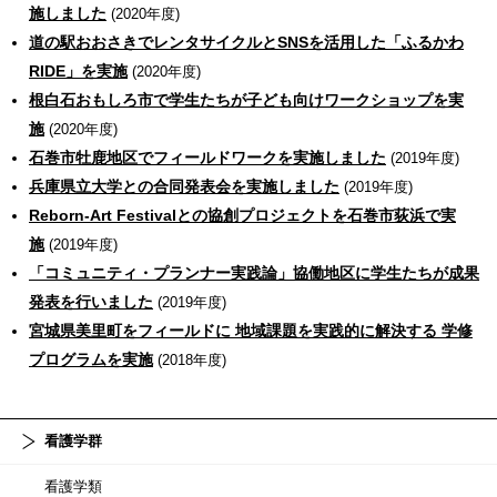
施しました
(2020年度)
道の駅おおさきでレンタサイクルとSNSを活用した「ふるかわ
RIDE」を実施
(2020年度)
根白石おもしろ市で学生たちが子ども向けワークショップを実
施
(2020年度)
石巻市牡鹿地区でフィールドワークを実施しました
(2019年度)
兵庫県立大学との合同発表会を実施しました
(2019年度)
Reborn-Art Festivalとの協創プロジェクトを石巻市荻浜で実
施
(2019年度)
「コミュニティ・プランナー実践論」協働地区に学生たちが成果
発表を行いました
(2019年度)
宮城県美里町をフィールドに 地域課題を実践的に解決する 学修
プログラムを実施
(2018年度)
看護学群
看護学類