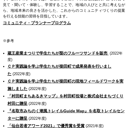
見て・聞いて・体験し、学習することで、地域の人びとと共に考えなが
ら、地域本来の良さを活かした、これからのコミュニティづくりの提案
を行える技能の習得を目指しています。
コミュニティ・プランナープログラム
※参考
蔵王産業まつりで学生たちが梨のフルーツサンドを販売
(2022年
度)
ＣＰ実践論を学ぶ学生たちが柴田町で成果発表を行いまし
た
(2022年度)
ＣＰ実践論を学ぶ学生たちが柴田町の現地フィールドワークを実
施しました
(2022年度)
「村田町まちあるきマップ」を村田町役場と株式会社まちづくり
村田に贈呈
(2022年度)
『名取市みちのく潮風トレイルGuide Map』を名取トレイルセン
ターに贈呈
(2022年度)
「仙台若者アワード2021」で優秀賞を受賞
(2021年度)