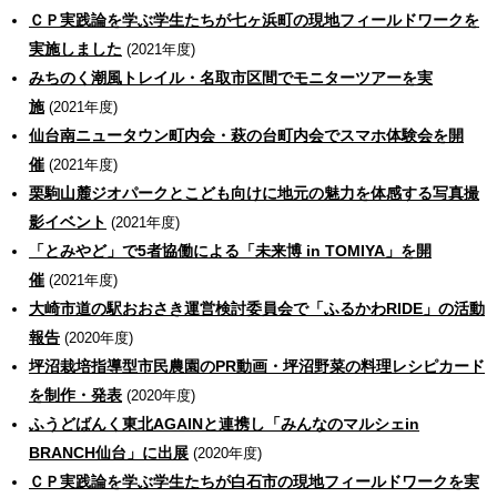
ＣＰ実践論を学ぶ学生たちが七ヶ浜町の現地フィールドワークを
実施しました
(2021年度)
みちのく潮風トレイル・名取市区間でモニターツアーを実
施
(2021年度)
仙台南ニュータウン町内会・萩の台町内会でスマホ体験会を開
催
(2021年度)
栗駒山麓ジオパークとこども向けに地元の魅力を体感する写真撮
影イベント
(2021年度)
「とみやど」で5者協働による「未来博 in TOMIYA」を開
催
(2021年度)
大崎市道の駅おおさき運営検討委員会で「ふるかわRIDE」の活動
報告
(2020年度)
坪沼栽培指導型市民農園のPR動画・坪沼野菜の料理レシピカード
を制作・発表
(2020年度)
ふうどばんく東北AGAINと連携し「みんなのマルシェin
BRANCH仙台」に出展
(2020年度)
ＣＰ実践論を学ぶ学生たちが白石市の現地フィールドワークを実