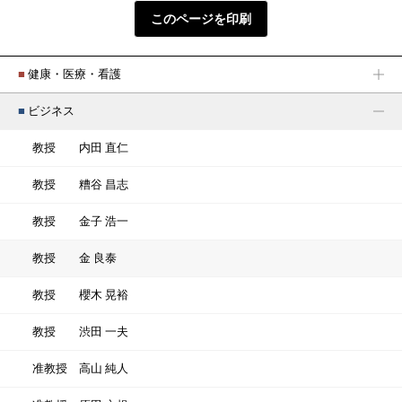
このページを印刷
■
健康・医療・看護
■
ビジネス
教授
内田 直仁
教授
糟谷 昌志
教授
金子 浩一
教授
金 良泰
教授
櫻木 晃裕
教授
渋田 一夫
准教授
高山 純人