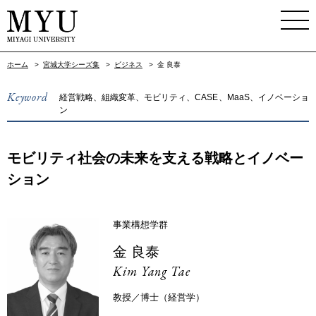
ホーム
>
宮城大学シーズ集
>
ビジネス
>
金 良泰
Keyword
経営戦略、組織変革、モビリティ、CASE、MaaS、イノベーショ
ン
モビリティ社会の未来を支える戦略とイノベー
ション
事業構想学群
金 良泰
Kim Yang Tae
教授／博士（経営学）