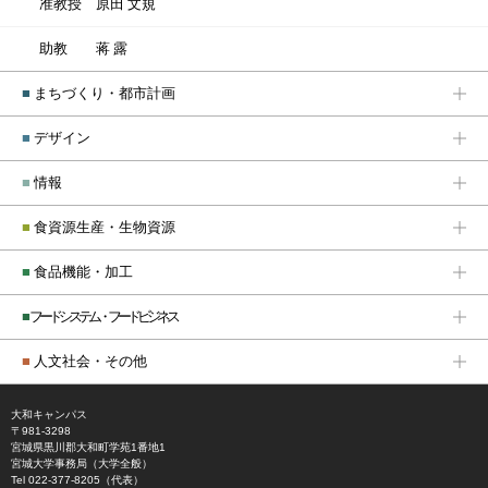
准教授
原田 文規
助教
蒋 露
■
まちづくり・都市計画
■
デザイン
■
情報
■
食資源生産・生物資源
■
食品機能・加工
■
フードシステム・フードビジネス
■
人文社会・その他
大和キャンパス
〒981-3298
宮城県黒川郡大和町学苑1番地1
宮城大学事務局（大学全般）
Tel 022-377-8205（代表）