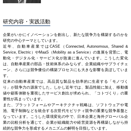
研究内容・実践活動
企業がいかにイノベーションを創出し、新たな競争力を構築するのかを
研究の中心テーマとしています。
近年、自動車産業ではCASE（Connected, Autonomous, Shared &
Service, Electric）やMaaS（Mobility as a Service）の進展を背景に、電
動化・デジタル化・サービス化が急速に進んでいます。こうした変化
は、自動車産業の部品・技術体系のみならず、企業組織やサプライチェ
ーン、さらには競争優位の構築プロセスにも大きな影響を及ぼしていま
す。
従来の自動車産業では、高品質な製品を効率的に生産する「モノづく
り」が競争力の源泉でした。しかし近年では、製品性能に加え、移動価
値や顧客体験を重視したサービス創出が求められ、「コトづくり」の重
要性が高まっています。
また、プラットフォームやアーキテクチャ戦略は、ソフトウェアや電
池、電子制御などを統合する次世代モビリティ競争の重要な競争基盤と
なっています。こうした環境変化の中で、日本企業と海外グローバル企
業の比較分析を通じて、企業が組織能力や経営資源を再構築しながら持
続的な競争力を形成するメカニズムの解明を目指しています。